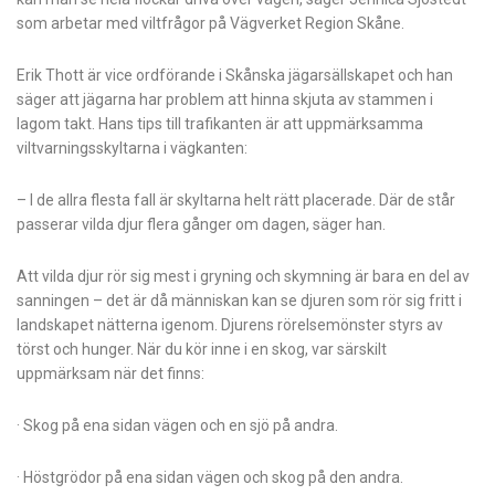
som arbetar med viltfrågor på Vägverket Region Skåne.
Erik Thott är vice ordförande i Skånska jägarsällskapet och han
säger att jägarna har problem att hinna skjuta av stammen i
lagom takt. Hans tips till trafikanten är att uppmärksamma
viltvarningsskyltarna i vägkanten:
– I de allra flesta fall är skyltarna helt rätt placerade. Där de står
passerar vilda djur flera gånger om dagen, säger han.
Att vilda djur rör sig mest i gryning och skymning är bara en del av
sanningen – det är då människan kan se djuren som rör sig fritt i
landskapet nätterna igenom. Djurens rörelsemönster styrs av
törst och hunger. När du kör inne i en skog, var särskilt
uppmärksam när det finns:
· Skog på ena sidan vägen och en sjö på andra.
· Höstgrödor på ena sidan vägen och skog på den andra.