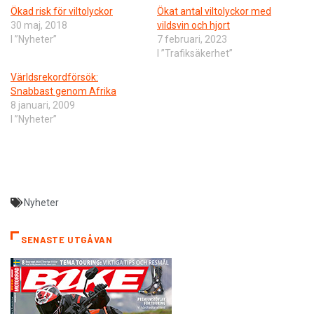
Ökad risk för viltolyckor
Ökat antal viltolyckor med
30 maj, 2018
vildsvin och hjort
I ”Nyheter”
7 februari, 2023
I ”Trafiksäkerhet”
Världsrekordförsök:
Snabbast genom Afrika
8 januari, 2009
I ”Nyheter”
Nyheter
SENASTE UTGÅVAN