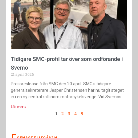
Tidigare SMC-profil tar över som ordförande i
Svemo
21 april, 2026
Pressreslease från SMC den 20 april: SMC:s tidigare
generalsekreterare Jesper Christensen har nu tagit steget
in i en ny central roll inom motorcykelsverige. Vid Svemos
Läs mer »
1
2
3
4
5
SENASTE UTGÅVAN