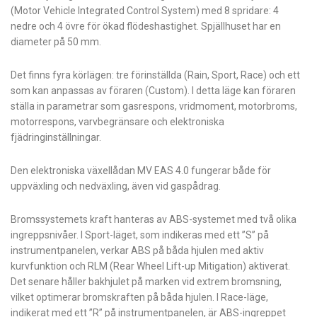
(Motor Vehicle Integrated Control System) med 8 spridare: 4
nedre och 4 övre för ökad flödeshastighet. Spjällhuset har en
diameter på 50 mm.
Det finns fyra körlägen: tre förinställda (Rain, Sport, Race) och ett
som kan anpassas av föraren (Custom). I detta läge kan föraren
ställa in parametrar som gasrespons, vridmoment, motorbroms,
motorrespons, varvbegränsare och elektroniska
fjädringinställningar.
Den elektroniska växellådan MV EAS 4.0 fungerar både för
uppväxling och nedväxling, även vid gaspådrag.
Bromssystemets kraft hanteras av ABS-systemet med två olika
ingreppsnivåer. I Sport-läget, som indikeras med ett ”S” på
instrumentpanelen, verkar ABS på båda hjulen med aktiv
kurvfunktion och RLM (Rear Wheel Lift-up Mitigation) aktiverat.
Det senare håller bakhjulet på marken vid extrem bromsning,
vilket optimerar bromskraften på båda hjulen. I Race-läge,
indikerat med ett ”R” på instrumentpanelen, är ABS-ingreppet