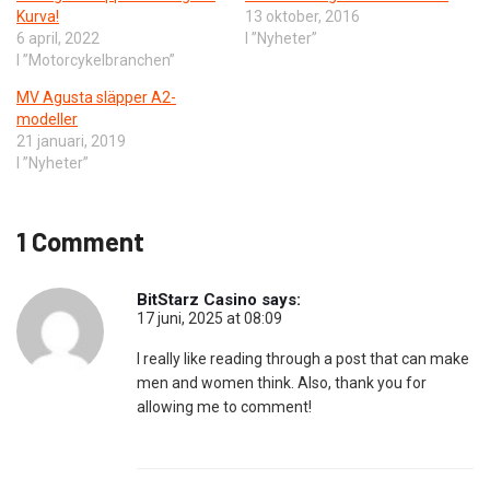
Kurva!
13 oktober, 2016
6 april, 2022
I ”Nyheter”
I ”Motorcykelbranchen”
MV Agusta släpper A2-
modeller
21 januari, 2019
I ”Nyheter”
1 Comment
BitStarz Casino
says:
17 juni, 2025 at 08:09
I really like reading through a post that can make
men and women think. Also, thank you for
allowing me to comment!