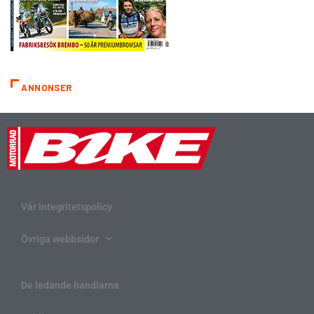
ANNONSER
Vår integritetspolicy
Övriga webbsidor
De ledande handlarna