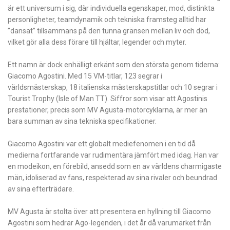
är ett universum i sig, där individuella egenskaper, mod, distinkta
personligheter, teamdynamik och tekniska framsteg alltid har
”dansat” tillsammans på den tunna gränsen mellan liv och död,
vilket gör alla dess förare till hjältar, legender och myter.
Ett namn är dock enhälligt erkänt som den största genom tiderna:
Giacomo Agostini. Med 15 VM-titlar, 123 segrar i
världsmästerskap, 18 italienska mästerskapstitlar och 10 segrar i
Tourist Trophy (Isle of Man TT). Siffror som visar att Agostinis
prestationer, precis som MV Agusta-motorcyklarna, är mer än
bara summan av sina tekniska specifikationer.
Giacomo Agostini var ett globalt mediefenomen i en tid då
medierna fortfarande var rudimentära jämfört med idag. Han var
en modeikon, en förebild, ansedd som en av världens charmigaste
män, idoliserad av fans, respekterad av sina rivaler och beundrad
av sina efterträdare.
MV Agusta är stolta över att presentera en hyllning till Giacomo
Agostini som hedrar Ago-legenden, i det år då varumärket från