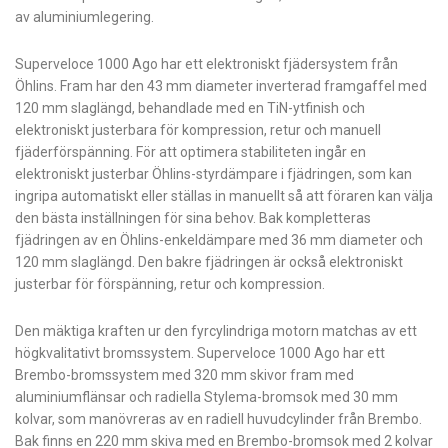
av aluminiumlegering.
Superveloce 1000 Ago har ett elektroniskt fjädersystem från
Öhlins. Fram har den 43 mm diameter inverterad framgaffel med
120 mm slaglängd, behandlade med en TiN-ytfinish och
elektroniskt justerbara för kompression, retur och manuell
fjäderförspänning. För att optimera stabiliteten ingår en
elektroniskt justerbar Öhlins-styrdämpare i fjädringen, som kan
ingripa automatiskt eller ställas in manuellt så att föraren kan välja
den bästa inställningen för sina behov. Bak kompletteras
fjädringen av en Öhlins-enkeldämpare med 36 mm diameter och
120 mm slaglängd. Den bakre fjädringen är också elektroniskt
justerbar för förspänning, retur och kompression.
Den mäktiga kraften ur den fyrcylindriga motorn matchas av ett
högkvalitativt bromssystem. Superveloce 1000 Ago har ett
Brembo-bromssystem med 320 mm skivor fram med
aluminiumflänsar och radiella Stylema-bromsok med 30 mm
kolvar, som manövreras av en radiell huvudcylinder från Brembo.
Bak finns en 220 mm skiva med en Brembo-bromsok med 2 kolvar