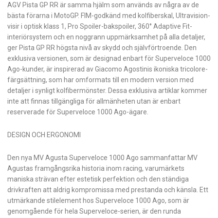
AGV Pista GP RR är samma hjälm som används av några av de
bästa förarna i MotoGP. FIM-godkänd med kolfiberskal, Ultravision-
visir i optisk klass 1, Pro Spoiler-bakspoiler, 360° Adaptive Fit-
interiörsystem och en noggrann uppmärksamhet på alla detaljer,
ger Pista GP RR högsta nivå av skydd och självförtroende. Den
exklusiva versionen, som är designad enbart för Superveloce 1000
Ago-kunder, är inspirerad av Giacomo Agostinis ikoniska tricolore-
färgsättning, som har omformats till en modern version med
detaljer i synligt kolfibermönster. Dessa exklusiva artiklar kommer
inte att finnas tillgängliga för allmänheten utan är enbart
reserverade för Superveloce 1000 Ago-ägare.
DESIGN OCH ERGONOMI
Den nya MV Agusta Superveloce 1000 Ago sammanfattar MV
Agustas framgångsrika historia inom racing, varumärkets
maniska strävan efter estetisk perfektion och den ständiga
drivkraften att aldrig kompromissa med prestanda och känsla. Ett
utmärkande stilelement hos Superveloce 1000 Ago, som är
genomgående för hela Superveloce-serien, är den runda