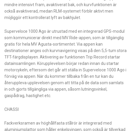
mindre intensivt fram, avaktiverat bak, och kurvfunktionen är
också avaktiverad, medan RLM-systemet förblir aktivt men
möjliggör ett kontrollerat lyft av bakhjulet.
Superveloce 1000 Ago är utrustad med en integrerad GPS-modul
som kommunicerar direkt med MV Ride-appen, som är tillgänglig
gratis för hela MV Agusta-sortimentet. Via appen kan
destinationer anges och kurvnavigering visas på den 5,5-tum stora
TFT-färgdisplayen. Aktivering av funktionen Trip Record startar
datainsamlingen. Körupplevelsen börjar redan innan du startar
motorcykeln, eftersom det går att ställa in Superveloce 1000 Ago i
förväg via appen. När du kommer tillbaka från en tur kan du
återuppleva upplevelsen genom att titta på de data som samlats
in och gjorts tillgängliga via appen, såsom lutningsvinkel,
gaspådrag, hastighet etc.
CHASSI
Fackverksramen av höghållfasta stålrör är integrerad med
aluminiumplattor som håller enkelsvingen, som också är tillverkad