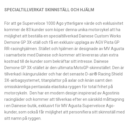
SPECIALTILLVERKAT SKINNSTÄLL OCH HJÄLM
För att ge Superveloce 1000 Ago ytterligare värde och exklusivitet
kommer de 83 kunder som köper denna unika motorcykel att ha
möjlighet att beställa en specialtillverkad Dainese Custom Works
Demone GP 3X-ställ och få en exklusiv upplaga av AGV Pista GP
RR-racinghjälmen. Stället och hjälmen är designade av MV Agusta
i samarbete med Dainese och kommer att levereras utan extra
kostnad till de kunder som bekräftar sitt intresse. Dainese
Demone GP 3X-stället är den ultimata MotoGP-skinnstället. Den är
tillverkad i känguruläder och har det senaste D-air® Racing Shield
3X-airbagsystemet, titanplattor på axlar och knän samt den
omisskännliga pentaxiala elastiska ryggen för total frihet på
motorcykeln. Den har en modern design inspirerad av Agostinis
racingläder och kommer att tillverkas efter en särskild måttagning
i en Dainese-butik, exklusivt för MV Agusta Superveloce Ago-
kunder, som också får möjlighet att personifiera sitt skinnställ med
sitt namn på ryggen.