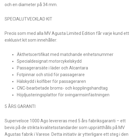
och en diameter på 34 mm.
SPECIALUTVECKLAD KIT
Precis som med alla MV Agusta Limited Edition får varje kund ett
exklusivt kit som innehåller:
Äkthetscertifikat med matchande enhetsnummer
Specialdesignat motorcykelskydd
Passagerarsäte i läder och Alcantara
Fotpinnar och stöd för passagerare
Hälskydd i kolfiber för passageraren
CNC-bearbetade broms- och kopplingshandtag
Höjdjusteringsplattor för svingarmsinfästningen
5 ÅRS GARANTI
Superveloce 1000 Ago levereras med 5 års fabriksgaranti – ett
bevis på de strikta kvalitetsstandarder som upprätthålls på MV
Agustas fabrik i Varese. Detta initiativ är ytterligare ett steg i den