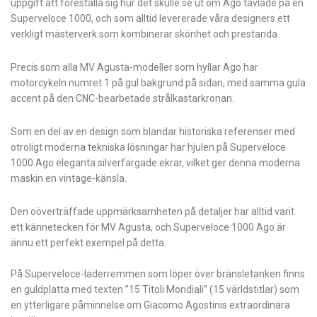
uppgift att föreställa sig hur det skulle se ut om Ago tävlade på en
Superveloce 1000, och som alltid levererade våra designers ett
verkligt mästerverk som kombinerar skönhet och prestanda.
Precis som alla MV Agusta-modeller som hyllar Ago har
motorcykeln numret 1 på gul bakgrund på sidan, med samma gula
accent på den CNC-bearbetade strålkastarkronan.
Som en del av en design som blandar historiska referenser med
otroligt moderna tekniska lösningar har hjulen på Superveloce
1000 Ago eleganta silverfärgade ekrar, vilket ger denna moderna
maskin en vintage-känsla.
Den oöverträffade uppmärksamheten på detaljer har alltid varit
ett kännetecken för MV Agusta, och Superveloce 1000 Ago är
ännu ett perfekt exempel på detta.
På Superveloce-läderremmen som löper över bränsletanken finns
en guldplatta med texten ”15 Titoli Mondiali” (15 världstitlar) som
en ytterligare påminnelse om Giacomo Agostinis extraordinära