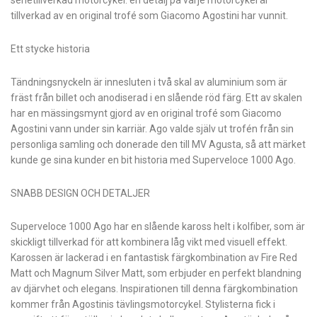
tillverkad av en original trofé som Giacomo Agostini har vunnit.
Ett stycke historia
Tändningsnyckeln är innesluten i två skal av aluminium som är
fräst från billet och anodiserad i en slående röd färg. Ett av skalen
har en mässingsmynt gjord av en original trofé som Giacomo
Agostini vann under sin karriär. Ago valde själv ut trofén från sin
personliga samling och donerade den till MV Agusta, så att märket
kunde ge sina kunder en bit historia med Superveloce 1000 Ago.
SNABB DESIGN OCH DETALJER
Superveloce 1000 Ago har en slående kaross helt i kolfiber, som är
skickligt tillverkad för att kombinera låg vikt med visuell effekt.
Karossen är lackerad i en fantastisk färgkombination av Fire Red
Matt och Magnum Silver Matt, som erbjuder en perfekt blandning
av djärvhet och elegans. Inspirationen till denna färgkombination
kommer från Agostinis tävlingsmotorcykel. Stylisterna fick i