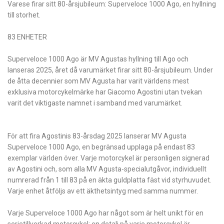
Varese firar sitt 80-årsjubileum: Superveloce 1000 Ago, en hyllning
till storhet.
83 ENHETER
Superveloce 1000 Ago är MV Agustas hyllning till Ago och
lanseras 2025, året då varumärket firar sitt 80-årsjubileum. Under
de åtta decennier som MV Agusta har varit världens mest
exklusiva motorcykelmärke har Giacomo Agostini utan tvekan
varit det viktigaste namnet i samband med varumärket.
För att fira Agostinis 83-årsdag 2025 lanserar MV Agusta
Superveloce 1000 Ago, en begränsad upplaga på endast 83
exemplar världen över. Varje motorcykel är personligen signerad
av Agostini och, som alla MV Agusta-specialutgåvor, individuellt
numrerad från 1 till 83 på en äkta guldplatta fäst vid styrhuvudet.
Varje enhet åtföljs av ett äkthetsintyg med samma nummer.
Varje Superveloce 1000 Ago har något som är helt unikt för en
serietillverkad motorcykel: en detalj på varje motorcykel är