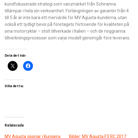
kundfokuserade strategi som varumärket från Schiranna
tillämpar i hela sin verksamhet. Förlängningen av garantin från 4
till 5 år är inte bara ett mervärde för MV Agusta-kunderna, utan
också ett tydligt bevis på företagets förtroende för kvaliteten på
sina motorcyklar – stolt tillverkade i Italien – och de noggranna
tillverkningsprocesser som varje modell genomgår före leverans.
Dela det här:
Gilla detta:
Relaterade
MV Agusta öppnar i Kungens
Bilder: MV Agusta F3 RC 2017