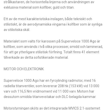
strålkastaren, de horisontella linjerna och användningen av
exklusiva material som kolfiber, guld och titan.
Ett av de mest karakteristiska inslagen, både tekniskt och
stilistiskt, är de aerodynamiska vingarna i kolfiber som är synliga
av stilistiska skäl.
Materialet som valts för karossen på Superveloce 1000 Ago är
kolfiber, som används i två olika processer, smidd och laminerad,
för att ge ytterligare stilistisk förfining. Totalt finns 41 element
tillverkade av detta sofistikerade material.
MOTOR OCH ELEKTRONIK
Superveloce 1000 Ago har en fyrcylindrig radmotor, med 16
radiella titanventiler, som levererar 208 hk (153 kW) vid 13 000
varv och 116,5 Nm vridmoment vid 11 000 varv. Motorn har
dessutom smidda titanvevstakar och DLC-belagda kammar.
Motorstyrningen sköts av det integrerade MVICS 2.1-systemet