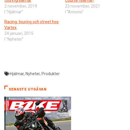
touringhjälmar
Course hjälmar!
2 november, 2019
23 november, 2021
I ”Hjälmar”
I ”Annons”
Racing, touring och street hos
Vartex
24 januari, 2015
I ”Nyheter”
Hjälmar
,
Nyheter
,
Produkter
SENASTE UTGÅVAN