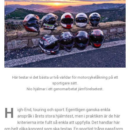
Här testar vi det bästa ur två världar för motorcykelåkning på ett
sportigare sätt.
Nio hjälmar i ett genomarbetat jämförelsetest.
H
igh-End, touring och sport. Egentligen ganska enkla
anspråk i årets stora hjälmtest, men i praktiken är de här
kriterierna inte fullt så enkla att uppfylla. Det handlar här
om helt olika koncept som ska testas. En sportigt trång passform