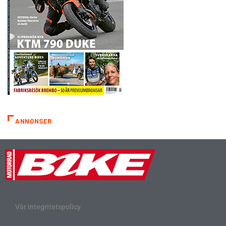
ANNONSER
Vår integritetspolicy