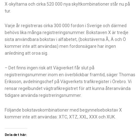
X-skyltarna och cirka 520 000 nya skyltkombinationer står nu på
tur.
Varje år registreras cirka 300 000 fordon i Sverige och därmed
behövs lika många registreringsnummer. Bokstaven X är tredje
sista användbara bokstav i alfabetet, (bokstäverna Å, Ä och Ö
kommer inte att användas) men fordonsägare har ingen
anledning att oroa sig.
– Det finns ingen risk att Vägverket får slut på
registreringsnummer inom en överblickbar framtid, säger Thomas
Eriksson, avdelningschef på Vägverkets trafikregister i Örebro. Vi
rensar regelbundet vägtrafikregistret för att kunna återanvända
tidigare använda registreringsnummer.
Följande bokstavskombinationer med begynnelsebokstav X
kommer inte att användas: XTC, XTZ, XXL, XXX och XUK.
Dela det här: