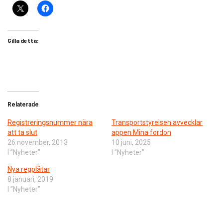
Gilla detta:
Relaterade
Registreringsnummer nära
Transportstyrelsen avvecklar
att ta slut
appen Mina fordon
26 november, 2013
10 juni, 2025
I ”Nyheter”
I ”Nyheter”
Nya regplåtar
8 januari, 2019
I ”Nyheter”