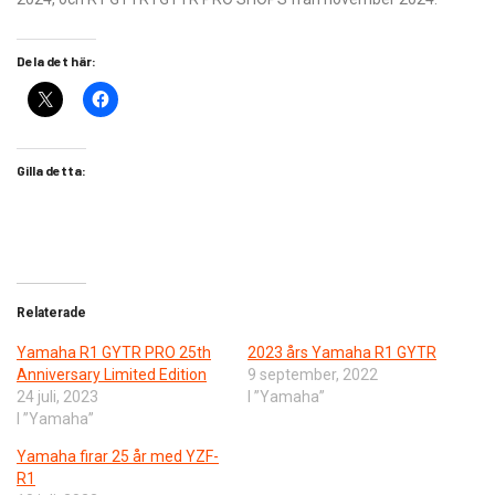
Dela det här:
Gilla detta:
Relaterade
Yamaha R1 GYTR PRO 25th
2023 års Yamaha R1 GYTR
Anniversary Limited Edition
9 september, 2022
24 juli, 2023
I ”Yamaha”
I ”Yamaha”
Yamaha firar 25 år med YZF-
R1