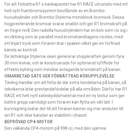
För att förbättra R1:s bankapacitet har R1 RACE utrustats med ett
helt nytt frambromssystem bestående av en Brembo-
huvudcylinder och Brembo Stylema monoblock-bromsok. Dessa
högpresterande bromsar svarar snabbt och ger R1 bromskraft på
en högre nivå. Den radiella huvudcylindern har en kolv som rör sig i
en riktning som är parallell med bromshandtagens rörelse, med
ett linjärt tryck som föraren drar i spaken vilket ger en förfinad
känsla av kontroll.
De lättviktiga Stylema-oken genererar stoppkraften genom fyra
30 mm-kolvar, och är konstruerade för optimerat luftflöde för
effektiv kylning som minskar avtagande bromskraft på banan.
OMARBETAD SÄTE GER FÖRBÄTTRAD KÖRUPPLEVELSE
Tävling handlar om att hitta de där extra tiondelarna på banan, så
teknikerna letar prestandafördelar på alla områden. Därför har R1
RACE ett helt nytt säteskyddsmaterial med en ny textur som ger
bättre grepp samtidigt som föraren kan flytta sin vikt lätt. I
kurvtagning bidrar det till att föraren känner sig mer ansluten till
sin R1 och ökar känslan av stabilitet i chassit.
BEPRÖVAD CP4-MOTOR
Den välkända CP4-motorn på 998 cc, med den ojämna