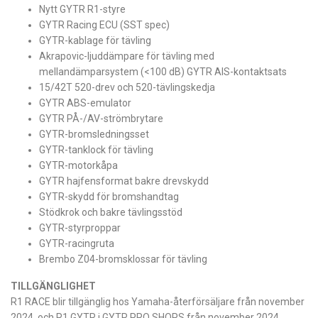
Nytt GYTR R1-styre
GYTR Racing ECU (SST spec)
GYTR-kablage för tävling
Akrapovic-ljuddämpare för tävling med
mellandämparsystem (<100 dB) GYTR AIS-kontaktsats
15/42T 520-drev och 520-tävlingskedja
GYTR ABS-emulator
GYTR PÅ-/AV-strömbrytare
GYTR-bromsledningsset
GYTR-tanklock för tävling
GYTR-motorkåpa
GYTR hajfensformat bakre drevskydd
GYTR-skydd för bromshandtag
Stödkrok och bakre tävlingsstöd
GYTR-styrproppar
GYTR-racingruta
Brembo Z04-bromsklossar för tävling
TILLGÄNGLIGHET
R1 RACE blir tillgänglig hos Yamaha-återförsäljare från november
2024, och R1 GYTR i GYTR PRO SHOPS från november 2024.