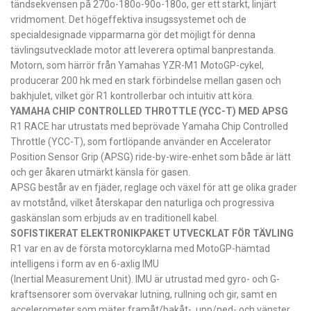
tändsekvensen på 270o-180o-90o-180o, ger ett starkt, linjärt
vridmoment. Det högeffektiva insugssystemet och de
specialdesignade vipparmarna gör det möjligt för denna
tävlingsutvecklade motor att leverera optimal banprestanda.
Motorn, som härrör från Yamahas YZR-M1 MotoGP-cykel,
producerar 200 hk med en stark förbindelse mellan gasen och
bakhjulet, vilket gör R1 kontrollerbar och intuitiv att köra.
YAMAHA CHIP CONTROLLED THROTTLE (YCC-T) MED APSG
R1 RACE har utrustats med beprövade Yamaha Chip Controlled
Throttle (YCC-T), som fortlöpande använder en Accelerator
Position Sensor Grip (APSG) ride-by-wire-enhet som både är lätt
och ger åkaren utmärkt känsla för gasen.
APSG består av en fjäder, reglage och växel för att ge olika grader
av motstånd, vilket återskapar den naturliga och progressiva
gaskänslan som erbjuds av en traditionell kabel.
SOFISTIKERAT ELEKTRONIKPAKET UTVECKLAT FÖR TÄVLING
R1 var en av de första motorcyklarna med MotoGP-hämtad
intelligens i form av en 6-axlig IMU
(Inertial Measurement Unit). IMU är utrustad med gyro- och G-
kraftsensorer som övervakar lutning, rullning och gir, samt en
accelerometer som mäter framåt/bakåt-, upp/ned- och vänster