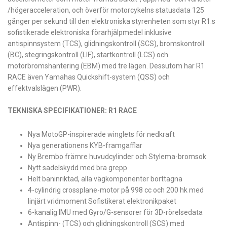
/högeracceleration, och överför motorcykelns statusdata 125
gånger per sekund till den elektroniska styrenheten som styr R1:s
sofistikerade elektroniska förarhjälpmedel inklusive
antispinnsystem (TCS), glidningskontroll (SCS), bromskontroll
(BC), stegringskontroll (LIF), startkontroll (LCS) och
motorbromshantering (EBM) med tre lägen. Dessutom har R1
RACE även Yamahas Quickshift-system (QSS) och
effektvalslägen (PWR).
TEKNISKA SPECIFIKATIONER: R1 RACE
Nya MotoGP-inspirerade winglets för nedkraft
Nya generationens KYB-framgafflar
Ny Brembo främre huvudcylinder och Stylema-bromsok
Nytt sadelskydd med bra grepp
Helt baninriktad, alla vägkomponenter borttagna
4-cylindrig crossplane-motor på 998 cc och 200 hk med
linjärt vridmoment Sofistikerat elektronikpaket
6-kanalig IMU med Gyro/G-sensorer för 3D-rörelsedata
Antispinn- (TCS) och glidningskontroll (SCS) med