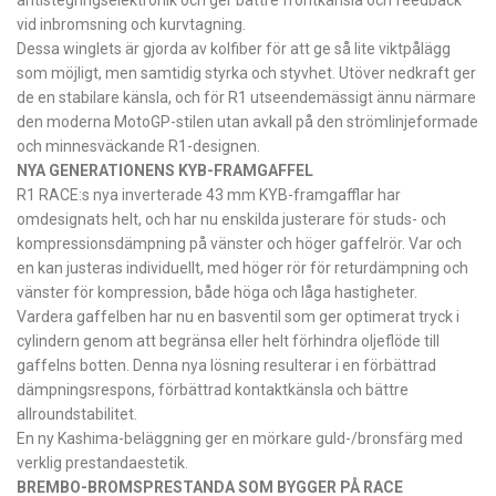
vid inbromsning och kurvtagning.
Dessa winglets är gjorda av kolfiber för att ge så lite viktpålägg
som möjligt, men samtidig styrka och styvhet. Utöver nedkraft ger
de en stabilare känsla, och för R1 utseendemässigt ännu närmare
den moderna MotoGP-stilen utan avkall på den strömlinjeformade
och minnesväckande R1-designen.
NYA GENERATIONENS KYB-FRAMGAFFEL
R1 RACE:s nya inverterade 43 mm KYB-framgafflar har
omdesignats helt, och har nu enskilda justerare för studs- och
kompressionsdämpning på vänster och höger gaffelrör. Var och
en kan justeras individuellt, med höger rör för returdämpning och
vänster för kompression, både höga och låga hastigheter.
Vardera gaffelben har nu en basventil som ger optimerat tryck i
cylindern genom att begränsa eller helt förhindra oljeflöde till
gaffelns botten. Denna nya lösning resulterar i en förbättrad
dämpningsrespons, förbättrad kontaktkänsla och bättre
allroundstabilitet.
En ny Kashima-beläggning ger en mörkare guld-/bronsfärg med
verklig prestandaestetik.
BREMBO-BROMSPRESTANDA SOM BYGGER PÅ RACE