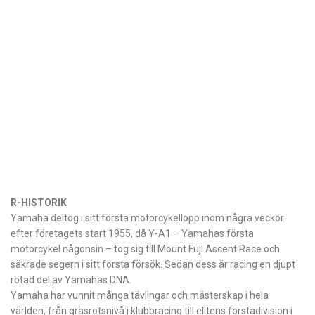
R-HISTORIK
Yamaha deltog i sitt första motorcykellopp inom några veckor
efter företagets start 1955, då Y-A1 – Yamahas första
motorcykel någonsin – tog sig till Mount Fuji Ascent Race och
säkrade segern i sitt första försök. Sedan dess är racing en djupt
rotad del av Yamahas DNA.
Yamaha har vunnit många tävlingar och mästerskap i hela
världen, från gräsrotsnivå i klubbracing till elitens förstadivision i