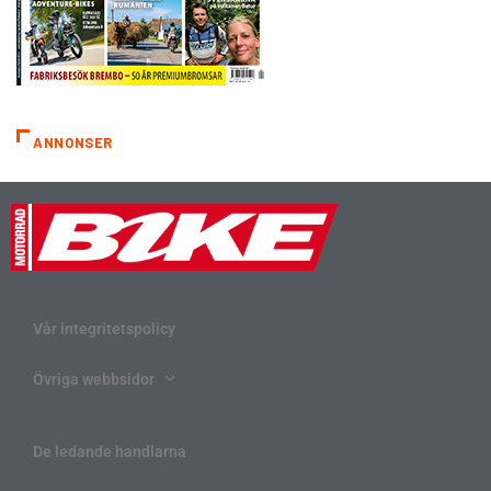
ANNONSER
Vår integritetspolicy
Övriga webbsidor
De ledande handlarna