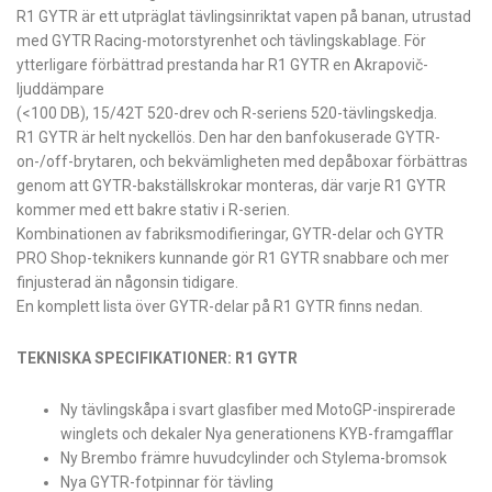
R1 GYTR är ett utpräglat tävlingsinriktat vapen på banan, utrustad
med GYTR Racing-motorstyrenhet och tävlingskablage. För
ytterligare förbättrad prestanda har R1 GYTR en Akrapovič-
ljuddämpare
(<100 DB), 15/42T 520-drev och R-seriens 520-tävlingskedja.
R1 GYTR är helt nyckellös. Den har den banfokuserade GYTR-
on-/off-brytaren, och bekvämligheten med depåboxar förbättras
genom att GYTR-bakställskrokar monteras, där varje R1 GYTR
kommer med ett bakre stativ i R-serien.
Kombinationen av fabriksmodifieringar, GYTR-delar och GYTR
PRO Shop-teknikers kunnande gör R1 GYTR snabbare och mer
finjusterad än någonsin tidigare.
En komplett lista över GYTR-delar på R1 GYTR finns nedan.
TEKNISKA SPECIFIKATIONER: R1 GYTR
Ny tävlingskåpa i svart glasfiber med MotoGP-inspirerade
winglets och dekaler Nya generationens KYB-framgafflar
Ny Brembo främre huvudcylinder och Stylema-bromsok
Nya GYTR-fotpinnar för tävling