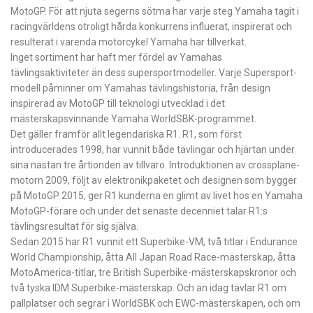
MotoGP. För att njuta segerns sötma har varje steg Yamaha tagit i
racingvärldens otroligt hårda konkurrens influerat, inspirerat och
resulterat i varenda motorcykel Yamaha har tillverkat.
Inget sortiment har haft mer fördel av Yamahas
tävlingsaktiviteter än dess supersportmodeller. Varje Supersport-
modell påminner om Yamahas tävlingshistoria, från design
inspirerad av MotoGP till teknologi utvecklad i det
mästerskapsvinnande Yamaha WorldSBK-programmet.
Det gäller framför allt legendariska R1. R1, som först
introducerades 1998, har vunnit både tävlingar och hjärtan under
sina nästan tre årtionden av tillvaro. Introduktionen av crossplane-
motorn 2009, följt av elektronikpaketet och designen som bygger
på MotoGP 2015, ger R1 kunderna en glimt av livet hos en Yamaha
MotoGP-förare och under det senaste decenniet talar R1:s
tävlingsresultat för sig själva.
Sedan 2015 har R1 vunnit ett Superbike-VM, två titlar i Endurance
World Championship, åtta All Japan Road Race-mästerskap, åtta
MotoAmerica-titlar, tre British Superbike-mästerskapskronor och
två tyska IDM Superbike-mästerskap. Och än idag tävlar R1 om
pallplatser och segrar i WorldSBK och EWC-mästerskapen, och om