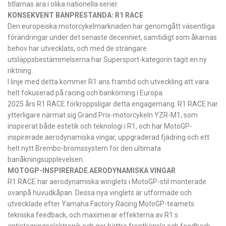
titlarnas ära i olika nationella serier.
KONSEKVENT BANPRESTANDA: R1 RACE
Den europeiska motorcykelmarknaden har genomgått väsentliga
förändringar under det senaste decenniet, samtidigt som åkarnas
behov har utvecklats, och med de strängare
utsläppsbestämmelserna har Supersport-kategorin tagit en ny
riktning.
I linje med detta kommer R1:ans framtid och utveckling att vara
helt fokuserad på racing och bankörning i Europa.
2025 års R1 RACE förkroppsligar detta engagemang. R1 RACE har
ytterligare närmat sig Grand Prix-motorcykeln YZR-M1, som
inspirerat både estetik och teknologi i R1, och har MotoGP-
inspirerade aerodynamiska vingar, uppgraderad fjädring och ett
helt nytt Brembo-bromssystem för den ultimata
banåkningsupplevelsen.
MOTOGP-INSPIRERADE AERODYNAMISKA VINGAR
R1 RACE har aerodynamiska winglets i MotoGP-stil monterade
ovanpå huvudkåpan. Dessa nya vinglets är utformade och
utvecklade efter Yamaha Factory Racing MotoGP-teamets
tekniska feedback, och maximerar effekterna av R1:s
antistegringselektronik och ger bättre frontkänsla och feedback