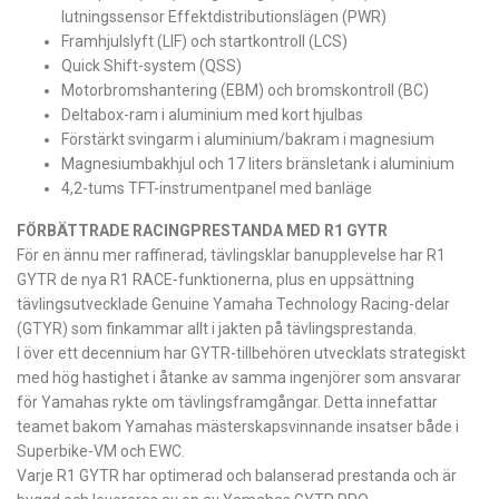
lutningssensor Effektdistributionslägen (PWR)
Framhjulslyft (LIF) och startkontroll (LCS)
Quick Shift-system (QSS)
Motorbromshantering (EBM) och bromskontroll (BC)
Deltabox-ram i aluminium med kort hjulbas
Förstärkt svingarm i aluminium/bakram i magnesium
Magnesiumbakhjul och 17 liters bränsletank i aluminium
4,2-tums TFT-instrumentpanel med banläge
FÖRBÄTTRADE RACINGPRESTANDA MED R1 GYTR
För en ännu mer raffinerad, tävlingsklar banupplevelse har R1
GYTR de nya R1 RACE-funktionerna, plus en uppsättning
tävlingsutvecklade Genuine Yamaha Technology Racing-delar
(GTYR) som finkammar allt i jakten på tävlingsprestanda.
I över ett decennium har GYTR-tillbehören utvecklats strategiskt
med hög hastighet i åtanke av samma ingenjörer som ansvarar
för Yamahas rykte om tävlingsframgångar. Detta innefattar
teamet bakom Yamahas mästerskapsvinnande insatser både i
Superbike-VM och EWC.
Varje R1 GYTR har optimerad och balanserad prestanda och är