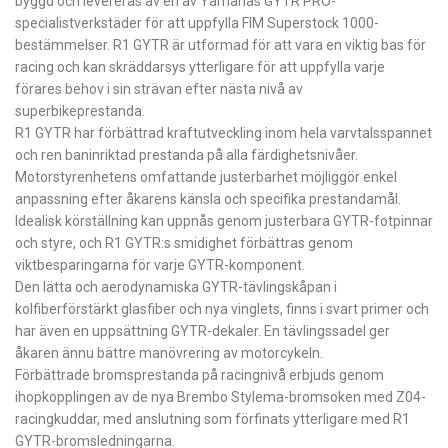
byggd och levereras av en av Yamahas GYTR PRO-
specialistverkstäder för att uppfylla FIM Superstock 1000-
bestämmelser. R1 GYTR är utformad för att vara en viktig bas för
racing och kan skräddarsys ytterligare för att uppfylla varje
förares behov i sin strävan efter nästa nivå av
superbikeprestanda.
R1 GYTR har förbättrad kraftutveckling inom hela varvtalsspannet
och ren baninriktad prestanda på alla färdighetsnivåer.
Motorstyrenhetens omfattande justerbarhet möjliggör enkel
anpassning efter åkarens känsla och specifika prestandamål.
Idealisk körställning kan uppnås genom justerbara GYTR-fotpinnar
och styre, och R1 GYTR:s smidighet förbättras genom
viktbesparingarna för varje GYTR-komponent.
Den lätta och aerodynamiska GYTR-tävlingskåpan i
kolfiberförstärkt glasfiber och nya vinglets, finns i svart primer och
har även en uppsättning GYTR-dekaler. En tävlingssadel ger
åkaren ännu bättre manövrering av motorcykeln.
Förbättrade bromsprestanda på racingnivå erbjuds genom
ihopkopplingen av de nya Brembo Stylema-bromsoken med Z04-
racingkuddar, med anslutning som förfinats ytterligare med R1
GYTR-bromsledningarna.