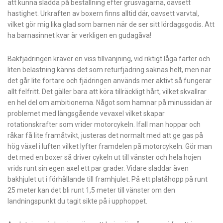
att kunna sladda på beställning efter grusvägarna, oavsett
hastighet. Urkraften av boxern finns alltid där, oavsett varvtal,
vilket gör mig lika glad som barnen när de ser sitt lördagsgodis. Att
ha barnasinnet kvar är verkligen en gudagåva!
Bakfjädringen kräver en viss tillvänjning, vid riktigt låga farter och
liten belastning känns det som returfjädring saknas helt, men när
det går lite fortare och fjädringen används mer aktivt så fungerar
allt felfritt. Det gäller bara att köra tillräckligt hårt, vilket skvallrar
en hel del om ambitionerna. Något som hamnar på minussidan är
problemet med längsgående vevaxel vilket skapar
rotationskrafter som vrider motorcykeln. Ifall man hoppar och
råkar få lite framåtvikt, justeras det normalt med att ge gas på
hög växel i luften vilket lyfter framdelen på motorcykeln. Gör man
det med en boxer så driver cykeln ut till vänster och hela hojen
vrids runt sin egen axel ett par grader. Vidare sladdar även
bakhjulet ut i förhållande till framhjulet. På ett platåhopp på runt
25 meter kan det bli runt 1,5 meter till vänster om den
landningspunkt du tagit sikte på i upphoppet.