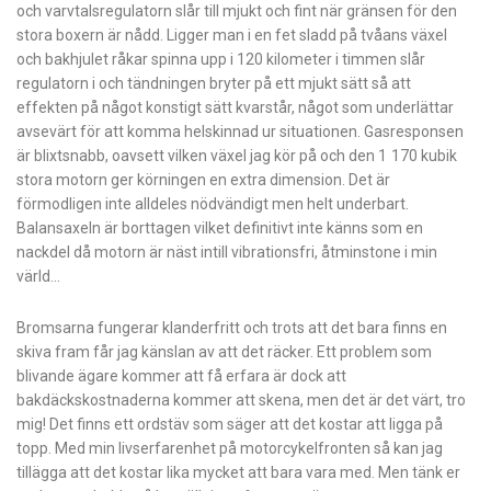
och varvtalsregulatorn slår till mjukt och fint när gränsen för den
stora boxern är nådd. Ligger man i en fet sladd på tvåans växel
och bakhjulet råkar spinna upp i 120 kilometer i timmen slår
regulatorn i och tändningen bryter på ett mjukt sätt så att
effekten på något konstigt sätt kvarstår, något som underlättar
avsevärt för att komma helskinnad ur situationen. Gasresponsen
är blixtsnabb, oavsett vilken växel jag kör på och den 1 170 kubik
stora motorn ger körningen en extra dimension. Det är
förmodligen inte alldeles nödvändigt men helt underbart.
Balansaxeln är borttagen vilket definitivt inte känns som en
nackdel då motorn är näst intill vibrationsfri, åtminstone i min
värld…
Bromsarna fungerar klanderfritt och trots att det bara finns en
skiva fram får jag känslan av att det räcker. Ett problem som
blivande ägare kommer att få erfara är dock att
bakdäckskostnaderna kommer att skena, men det är det värt, tro
mig! Det finns ett ordstäv som säger att det kostar att ligga på
topp. Med min livserfarenhet på motorcykelfronten så kan jag
tillägga att det kostar lika mycket att bara vara med. Men tänk er