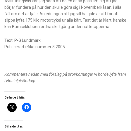
Avslutningsvis kan jag säga att hojen är så pass smidig att jag
börjar fundera på hur den skulle göra sig i Novemberkåsan, i alla
fall om det är tjäle. Anledningen att jag vill ha tjäle är att för att
slippa lyfta 175 kilo motorcykel ur alla kärr. Fast det är klart, kanske
kan Bumseklubben ordna skiftgång under nattetapperna…
Text: P-G Lundmark
Publicerad i Bike nummer 8 2005
Kommentera nedan med förslag på provkörningar vi borde lyfta fram
i Nostalgisöndag!
Dela det här:
Gilla detta: