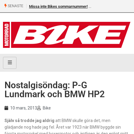
SENASTE
Missa inte Bikes sommarnummer!
Shelby Turner, klar för GGN
Nostalgisöndag: P-G
Lundmark och BMW HP2
10 mars, 2013
Bike
Själv så trodde jag aldrig
att BMW skulle göra det, men
glädjande nog hade jag fel. Året var 1923 när BMW byggde sin
första motorcykel med boxermotor och äntligen är den enligt mitt