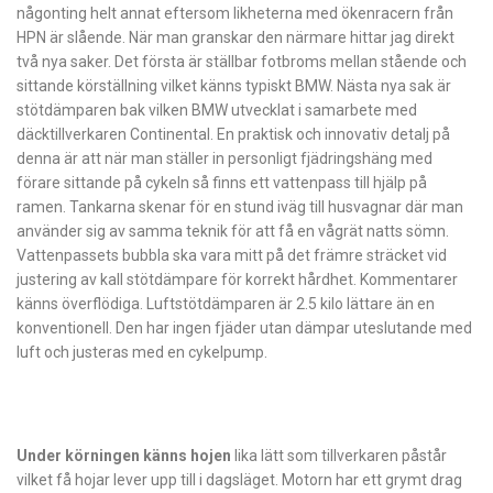
någonting helt annat eftersom likheterna med ökenracern från
HPN är slående. När man granskar den närmare hittar jag direkt
två nya saker. Det första är ställbar fotbroms mellan stående och
sittande körställning vilket känns typiskt BMW. Nästa nya sak är
stötdämparen bak vilken BMW utvecklat i samarbete med
däcktillverkaren Continental. En praktisk och innovativ detalj på
denna är att när man ställer in personligt fjädringshäng med
förare sittande på cykeln så finns ett vattenpass till hjälp på
ramen. Tankarna skenar för en stund iväg till husvagnar där man
använder sig av samma teknik för att få en vågrät natts sömn.
Vattenpassets bubbla ska vara mitt på det främre sträcket vid
justering av kall stötdämpare för korrekt hårdhet. Kommentarer
känns överflödiga. Luftstötdämparen är 2.5 kilo lättare än en
konventionell. Den har ingen fjäder utan dämpar uteslutande med
luft och justeras med en cykelpump.
Under körningen känns hojen
lika lätt som tillverkaren påstår
vilket få hojar lever upp till i dagsläget. Motorn har ett grymt drag