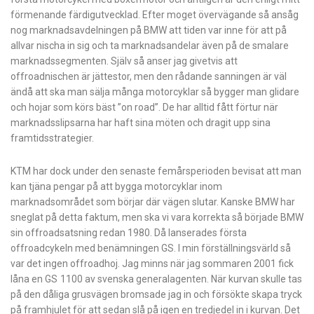
förmenande färdigutvecklad. Efter moget övervägande så ansåg
nog marknadsavdelningen på BMW att tiden var inne för att på
allvar nischa in sig och ta marknadsandelar även på de smalare
marknadssegmenten. Själv så anser jag givetvis att
offroadnischen är jättestor, men den rådande sanningen är väl
ändå att ska man sälja många motorcyklar så bygger man glidare
och hojar som körs bäst ”on road”. De har alltid fått förtur när
marknadsslipsarna har haft sina möten och dragit upp sina
framtidsstrategier.
KTM har dock under den senaste femårsperioden bevisat att man
kan tjäna pengar på att bygga motorcyklar inom
marknadsområdet som börjar där vägen slutar. Kanske BMW har
sneglat på detta faktum, men ska vi vara korrekta så började BMW
sin offroadsatsning redan 1980. Då lanserades första
offroadcykeln med benämningen GS. I min förställningsvärld så
var det ingen offroadhoj. Jag minns när jag sommaren 2001 fick
låna en GS 1100 av svenska generalagenten. När kurvan skulle tas
på den dåliga grusvägen bromsade jag in och försökte skapa tryck
på framhjulet för att sedan slå på igen en tredjedel in i kurvan. Det