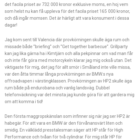
det facila priset av 732 000 kronor exklusive moms, en hoj vem
som helst nu kan få uppleva för det facila priset 165 000 kronor,
och då ingår momsen. Det är härligt att vara konsument i dessa
dagar!
Jag kom sent till Valencia där provkörningen skulle äga rum och
missade både ”briefing” och ”Get together barbecue”. Grillparty
kan jag lika gärna ha i Kimtjärn och alla pekpinnar om vad man får
och inte får göra med motorcykeln klarar jag mig också utan. Det
viktigaste för mig, det jag för allt smör i Småland inte ville missa,
var den åtta timmar långa provkörningen av BMW:s nya
offroadvapen i värstingklassen. Provkörningen av HP2 skulle äga
rum både på endurobana och vanlig landsväg. Dubbel
telefonväckning var det minsta jag kunde göra för att gardera mig
om att komma i tid!
Den första maggropskänslan som infinner sig när jag ser HP2 är
habegär. För att vara en BMW är den förvånansvärt liten och
smidig. En välklädd presstalesman säger att HP står för High
Performance och tvåan för två cylindrar. För mig står HP för