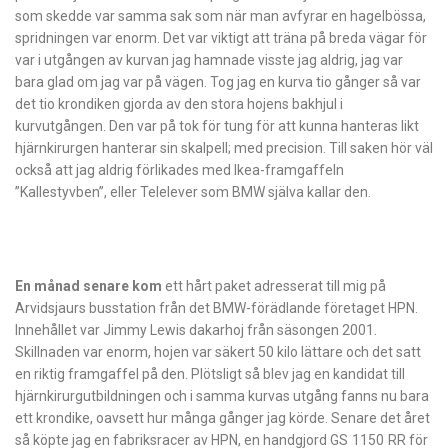
som skedde var samma sak som när man avfyrar en hagelbössa,
spridningen var enorm. Det var viktigt att träna på breda vägar för
var i utgången av kurvan jag hamnade visste jag aldrig, jag var
bara glad om jag var på vägen. Tog jag en kurva tio gånger så var
det tio krondiken gjorda av den stora hojens bakhjul i
kurvutgången. Den var på tok för tung för att kunna hanteras likt
hjärnkirurgen hanterar sin skalpell; med precision. Till saken hör väl
också att jag aldrig förlikades med Ikea-framgaffeln
”Kallestyvben”, eller Telelever som BMW själva kallar den.
En månad senare kom
ett hårt paket adresserat till mig på
Arvidsjaurs busstation från det BMW-förädlande företaget HPN.
Innehållet var Jimmy Lewis dakarhoj från säsongen 2001.
Skillnaden var enorm, hojen var säkert 50 kilo lättare och det satt
en riktig framgaffel på den. Plötsligt så blev jag en kandidat till
hjärnkirurgutbildningen och i samma kurvas utgång fanns nu bara
ett krondike, oavsett hur många gånger jag körde. Senare det året
så köpte jag en fabriksracer av HPN, en handgjord GS 1150 RR för