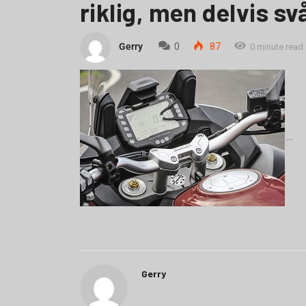
riklig, men delvis s
Gerry
0
87
0 minute read
Gerry