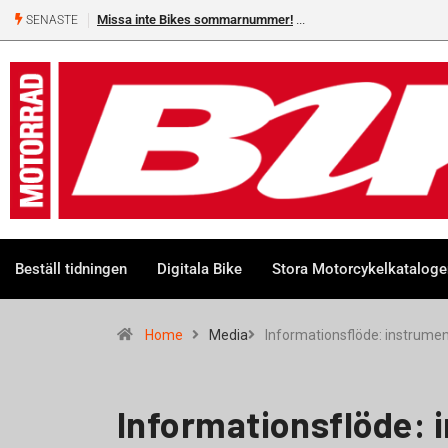
Missa inte Bikes sommarnummer!
SENASTE
Beställ tidningen
Digitala Bike
Stora Motorcykelkatalog
Home
Media
Informationsflöde: instrume
Informationsflöde: