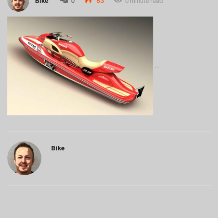
Bike
0
83
0 minute read
Bike