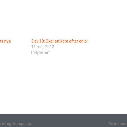
ots nya
3 av 10: Okej att köra efter en öl
11 maj, 2012
I ”Nyheter”
r integritetspolicy
De ledand