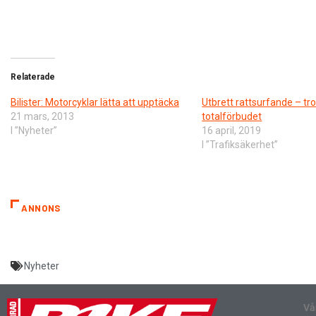
Relaterade
Bilister: Motorcyklar lätta att upptäcka
Utbrett rattsurfande – tr
21 mars, 2013
totalförbudet
I ”Nyheter”
16 april, 2019
I ”Trafiksäkerhet”
ANNONS
Nyheter
Vå