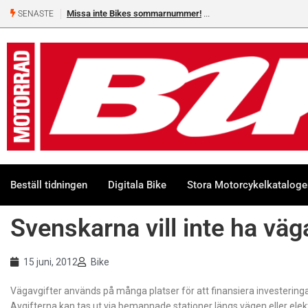
Missa inte Bikes sommarnummer!
SENASTE
Beställ tidningen
Digitala Bike
Stora Motorcykelkatalog
Svenskarna vill inte ha väg
15 juni, 2012
Bike
Vägavgifter används på många platser för att finansiera investeringar
Avgifterna kan tas ut via bemannade stationer längs vägen eller elekt