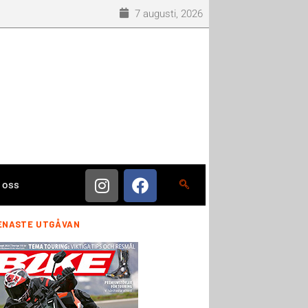
7 augusti, 2026
 oss
ENASTE UTGÅVAN