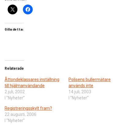
Gilla detta:
Relaterade
Åttondeklassares inställning
Polisens bullermätare
till hjälmanvändande
används inte
2 juli, 2002
14 juli, 2003
I ”Nyheter”
I ”Nyheter”
Registreringsskylt fram?
22 augusti, 2006
I ”Nyheter”