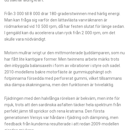
du saknar aldrig kraft.
Från 3 000 till 8 000 drar 180-graderstwinnen med härlig energi.
Man kan fråga sig varför den lättavlästa varvräknaren är
rödmarkerad vid 10 500 rpm, då har festen slutat för länge sedan.
I gengäld kan du accelerera utan ryck från 2 000 rpm, om det
skulle vara nödvändigt.
Motorn mullrar ivrigt ur den mittmonterade ljuddämparen, som nu
har fått lite kantigare former. Men twinnens arbete märks trots
den inbyggda balansaxeln i form av vibrationer i styre och sadel.
2010-modellens bakre motorfäste är gummiupphängt och
fotpinnarna försedda med perforerat gummi, vilket tillsammans
ska dämpa skakningarna, men den funktionen är tvivelaktig.
Fjädringen med den halvlånga rörelsen är bekväm, men inte för
mjuk, trots att den sardinska asfalten täcker hela spektrum från
perfekt jämn till sprickor och rena kratrarna. Den första
generationen Versys var hårdare i fjädring och dämpning, men
feedback från kunderna resulterade i att redan 2009-­modellen