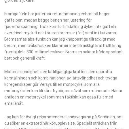
gjordes mjukare.
Framgaffeln har justerbar returdämpning enbart på höger
gaffelben, medan bägge benen har justering för
fjäderförspänning. Trots komfortinställning dyker inte gaffeln
överdrivet mycket när föraren bromsar (för) sent in i kurvorna.
Bromsarnas abs-funktion kan jag knappast ge tillräckligt med
beröm, men tvåkolvsoken klämmer inte tillräckligt kraftfullt kring
framhjulets 300-millimeterskivor. Bromsen saknar både spontant
bett och generell kraft.
Motorns smidighet, den lättillgängliga kraften, den upprätta
körställningen och kombinationen av lättsvängdhet och trygga
köregenskaper gör Versys till en motorcykel som alla
motorcyklister kan bli kär i. Nybörjare såväl som rutinerade. Här är
äntligen en motorcykel som man faktiskt kan gasa fullt med
emellanåt.
Jag kan för övrigt rekommendera landsvägarna på Sardinien, om
du söker en extraordinär körupplevelse. Speciellt sträckan från