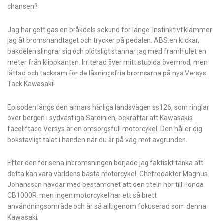
chansen?
Jag har gett gas en bråkdels sekund för länge. Instinktivt klämmer
jag åt bromshandtaget och trycker på pedalen. ABS:en klickar,
bakdelen slingrar sig och plötsligt stannar jag med framhjulet en
meter från klippkanten. Irriterad över mitt stupida övermod, men
lättad och tacksam för de låsningsfria bromsarna på nya Versys.
Tack Kawasaki!
Episoden längs den annars härliga landsvägen ss126, som ringlar
över bergen i sydvästliga Sardinien, bekräftar att Kawasakis
faceliftade Versys är en omsorgsfull motorcykel. Den håller dig
bokstavligt talat i handen när du är på väg mot avgrunden.
Efter den för sena inbromsningen började jag faktiskt tänka att
detta kan vara världens bästa motorcykel. Chefredaktör Magnus
Johansson hävdar med bestämdhet att den titeln hör till Honda
CB1000R, men ingen motorcykel har ett så brett
användningsområde och är så alltigenom fokuserad som denna
Kawasaki.