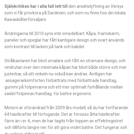
Självkritiken har i alla fall lett till
den ansiktslyftning av Versys
som vi får provköra på Sardinien, och som nu finns hos din lokala
Kawaskiåterförsäljare.
Ändringarna till 2010 syns inte omedelbart: Kåpa, framskärm,
paneler och speglar har fått kantigare design och svart används
som kontrast till lacken på tank och bakdel.
Strålkastaren har blivit smalare och fått en stramare design, och
vindrutan över den minimala kåpan har blivit både större och mer
justerbar, så att vinkeln nu också kan ändras. Äntligen har
assagerarkomforten förbättrats med förbättrade handtag,
gummi på fotpinnarna och ett mer optimalt förhållande mellan
sadel/fotpinnar/handtag för bättre ergonomi.
Motorn är oförändrad från 2009 års ­modell, så du har fortfarande
64 hästkrafter till förfogande. Det är förvisso åtta hästkrafter
färre än i er-6, men de har tagits från toppen av effektregistret
och tilllförts längre ner för att göra vridet bättre. Det fungerar och