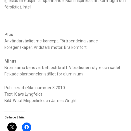
Iglesias till Guspini är spännande. Man inspireras att köra lugnt och
försiktigt. Inte!
Plus
Användarvänligt mc-koncept. Förtroendeingivande
köregenskaper. Vridstark motor. Bra komfort.
Minus
Bromsarna behöver bett och kraft. Vibrationer i styre och sadel.
Fejkade plastpaneler istället för aluminium.
Publicerad i Bike nummer 3 2010.
Text: Klavs Lyngfeldt
Bild: Wout Meppelink och James Wright
Dela det här: