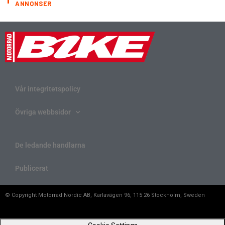
ANNONSER
Vår integritetspolicy
Övriga webbsidor
De ledande handlarna
Publicerat
© Copyright Motorrad Nordic AB, Karlavägen 96, 115 26 Stockholm, Sweden