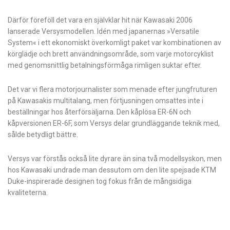
Därför föreföll det vara en självklar hit när Kawasaki 2006
lanserade Versysmodellen. Idén med japanernas »Versatile
System« i ett ekonomiskt överkomligt paket var kombinationen av
körglädje och brett användningsområde, som varje motorcyklist
med genomsnittlig betalningsförmåga rimligen suktar efter.
Det var vi flera motorjournalister som menade efter jungfruturen
på Kawasakis multitalang, men förtjusningen omsattes inte i
beställningar hos återförsäljarna. Den kåplösa ER-6N och
kåpversionen ER-6F, som ­Versys delar grundläggande teknik med,
sålde betydligt bättre.
Versys var förstås också lite dyrare än sina två modellsyskon, men
hos Kawasaki ­undrade man dessutom om den lite spejsade KTM
Duke-inspirerade designen tog fokus från de mångsidiga
kvaliteterna.