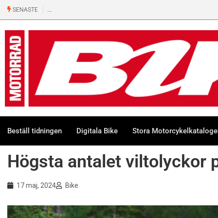
Ny
SENASTE
500-
kubiks
retro
från
Honda
Beställ tidningen
Digitala Bike
Stora Motorcykelkatalog
Högsta antalet viltolyckor p
17 maj, 2024
Bike