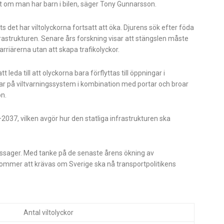
ilt om man har barn i bilen, säger Tony Gunnarsson.
s det har viltolyckorna fortsatt att öka. Djurens sök efter föda
frastrukturen. Senare års forskning visar att stängslen måste
rriärerna utan att skapa trafikolyckor.
leda till att olyckorna bara förflyttas till öppningar i
ngar på viltvarningssystem i kombination med portar och broar
on.
—2037, vilken avgör hur den statliga infrastrukturen ska
ltpassager. Med tanke på de senaste årens ökning av
t kommer att krävas om Sverige ska nå transportpolitikens
Antal viltolyckor