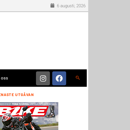
6 augusti, 2026
 oss
ENASTE UTGÅVAN