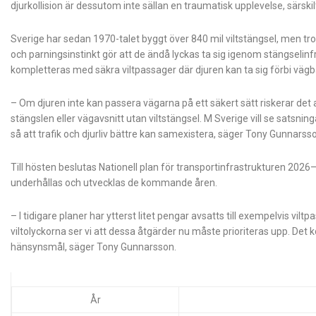
djurkollision är dessutom inte sällan en traumatisk upplevelse, särsk
Sverige har sedan 1970-talet byggt över 840 mil viltstängsel, men trot
och parningsinstinkt gör att de ändå lyckas ta sig igenom stängselin
kompletteras med säkra viltpassager där djuren kan ta sig förbi vägba
– Om djuren inte kan passera vägarna på ett säkert sätt riskerar det att 
stängslen eller vägavsnitt utan viltstängsel. M Sverige vill se satsni
så att trafik och djurliv bättre kan samexistera, säger Tony Gunnarss
Till hösten beslutas Nationell plan för transportinfrastrukturen 2026
underhållas och utvecklas de kommande åren.
– I tidigare planer har ytterst litet pengar avsatts till exempelvis vi
viltolyckorna ser vi att dessa åtgärder nu måste prioriteras upp. De
hänsynsmål, säger Tony Gunnarsson.
År