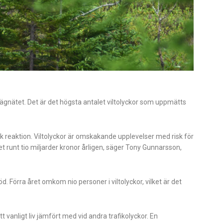
ägnätet. Det är det högsta antalet viltolyckor som uppmätts
tisk reaktion. Viltolyckor är omskakande upplevelser med risk för
t runt tio miljarder kronor årligen, säger Tony Gunnarsson,
öd. Förra året omkom nio personer i viltolyckor, vilket är det
tt vanligt liv jämfört med vid andra trafikolyckor. En