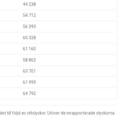
44 238
54 712
56 393
60 328
61 160
58 862
63 701
61 999
64 792
t till följd av viltolyckor. Utöver de inrapporterade olyckorna