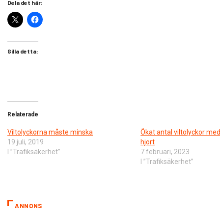
Dela det här:
Gilla detta:
Relaterade
Viltolyckorna måste minska
Ökat antal viltolyckor med
19 juli, 2019
hjort
I ”Trafiksäkerhet”
7 februari, 2023
I ”Trafiksäkerhet”
ANNONS