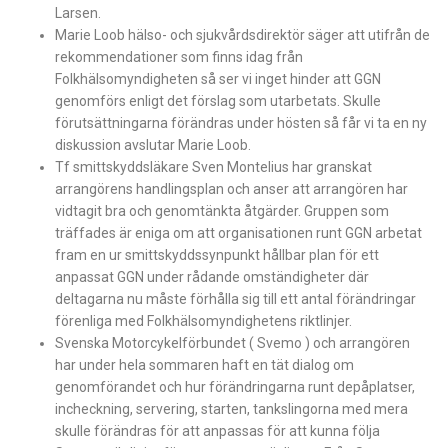
Larsen.
Marie Loob hälso- och sjukvårdsdirektör säger att utifrån de
rekommendationer som finns idag från
Folkhälsomyndigheten så ser vi inget hinder att GGN
genomförs enligt det förslag som utarbetats. Skulle
förutsättningarna förändras under hösten så får vi ta en ny
diskussion avslutar Marie Loob.
Tf smittskyddsläkare Sven Montelius har granskat
arrangörens handlingsplan och anser att arrangören har
vidtagit bra och genomtänkta åtgärder. Gruppen som
träffades är eniga om att organisationen runt GGN arbetat
fram en ur smittskyddssynpunkt hållbar plan för ett
anpassat GGN under rådande omständigheter där
deltagarna nu måste förhålla sig till ett antal förändringar
förenliga med Folkhälsomyndighetens riktlinjer.
Svenska Motorcykelförbundet ( Svemo ) och arrangören
har under hela sommaren haft en tät dialog om
genomförandet och hur förändringarna runt depåplatser,
incheckning, servering, starten, tankslingorna med mera
skulle förändras för att anpassas för att kunna följa