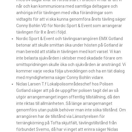
når och kan kommunicera med samtliga deltagare och
anhöriga inför tävlingen med vilka förändringar som
vidtagits för att vi ska kunna genomföra årets tävling säger
Conny Bohlin VD för Nordic Sport & Event som arrangerar
tävlingen för 8:e året i följd.
Nordic Sport & Event och tävlingsarrangören EMX Gotland
betonar att skulle smittan öka under hösten på Gotland är
man beredd att ställa in tävlingen med kort varsel. Vi kan
inte belasta sjukvården i oktober med skadade förare om
smittspridningen skulle öka och sjukvården är ansträngd. Vi
kommer varje vecka följa utvecklingen och ha en tät dialog
med myndigheterna säger Conny Bohlin vidare.
Niclas Larsen T.f Lokalpolisområdeschef hos Polisen
Gotland säger att på de uppgifter polisen tagit del av så
utgör arrangemanget ingen offentlig tillställning, då den
inte riktas till allmänheten. Så länge arrangemanget
genomförs utan publik behöver man inte söka tillstånd. Om
arrangören har de tillstånd via Länsstyrelsen för
terrängkörning på Tofta skjutfält, tävlingstillstånd från
förbundet Svemo, då har vi inget att erinra säger Niclas