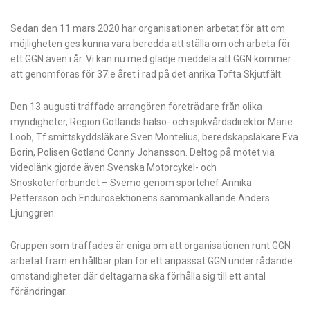
Sedan den 11 mars 2020 har organisationen arbetat för att om
möjligheten ges kunna vara beredda att ställa om och arbeta för
ett GGN även i år. Vi kan nu med glädje meddela att GGN kommer
att genomföras för 37:e året i rad på det anrika Tofta Skjutfält.
Den 13 augusti träffade arrangören företrädare från olika
myndigheter, Region Gotlands hälso- och sjukvårdsdirektör Marie
Loob, Tf smittskyddsläkare Sven Montelius, beredskapsläkare Eva
Borin, Polisen Gotland Conny Johansson. Deltog på mötet via
videolänk gjorde även Svenska Motorcykel- och
Snöskoterförbundet – Svemo genom sportchef Annika
Pettersson och Endurosektionens sammankallande Anders
Ljunggren.
Gruppen som träffades är eniga om att organisationen runt GGN
arbetat fram en hållbar plan för ett anpassat GGN under rådande
omständigheter där deltagarna ska förhålla sig till ett antal
förändringar.