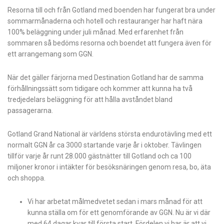
Resorna till och från Gotland med boenden har fungerat bra under
sommarmånaderna och hotell och restauranger har haft nära
100% beläggning under juli månad. Med erfarenhet från
sommaren så bedöms resorna och boendet att fungera även för
ett arrangemang som GGN.
När det gäller färjorna med Destination Gotland har de samma
förhållningssätt som tidigare och kommer att kunna ha två
tredjedelars beläggning för att hålla avståndet bland
passagerarna.
Gotland Grand National är världens största endurotävling med ett
normalt GGN år ca 3000 startande varje år i oktober. Tävlingen
tillför varje år runt 28.000 gästnätter till Gotland och ca 100
miljoner kronor i intäkter för besöksnäringen genom resa, bo, äta
och shoppa.
Vi har arbetat målmedvetet sedan i mars månad för att
kunna ställa om för ett genomförande av GGN. Nu är vi där
med 64 dagar kvar till första start. Fördelen vi har är att vi