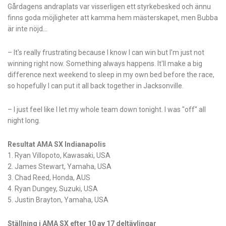
Gårdagens andraplats var visserligen ett styrkebesked och ännu
finns goda möjligheter att kamma hem mästerskapet, men Bubba
är inte nöjd…
– It's really frustrating because I know I can win but I'm just not
winning right now. Something always happens. It'll make a big
difference next weekend to sleep in my own bed before the race,
so hopefully I can put it all back together in Jacksonville.
– I just feel like I let my whole team down tonight. I was "off" all
night long.
Resultat AMA SX Indianapolis
1. Ryan Villopoto, Kawasaki, USA
2. James Stewart, Yamaha, USA
3. Chad Reed, Honda, AUS
4. Ryan Dungey, Suzuki, USA
5. Justin Brayton, Yamaha, USA
Ställning i AMA SX efter 10 av 17 deltävlingar