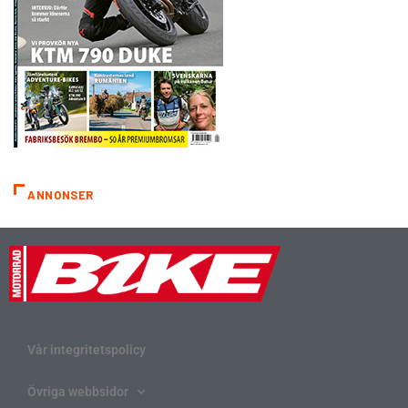
ANNONSER
Vår integritetspolicy
Övriga webbsidor