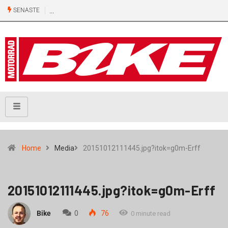
SENASTE
Home
Media
20151012111445.jpg?itok=g0m-Erff
20151012111445.jpg?itok=g0m-Erff
Bike
0
76
0 minute read