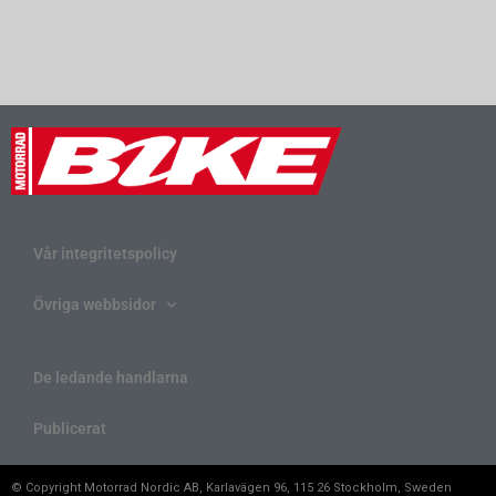
Vår integritetspolicy
Övriga webbsidor
De ledande handlarna
Publicerat
© Copyright Motorrad Nordic AB, Karlavägen 96, 115 26 Stockholm, Sweden