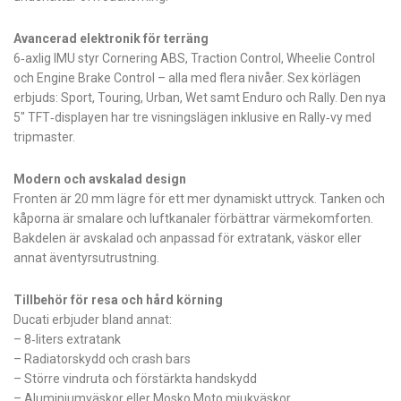
Avancerad elektronik för terräng
6‑axlig IMU styr Cornering ABS, Traction Control, Wheelie Control
och Engine Brake Control – alla med flera nivåer. Sex körlägen
erbjuds: Sport, Touring, Urban, Wet samt Enduro och Rally. Den nya
5″ TFT‑displayen har tre visningslägen inklusive en Rally‑vy med
tripmaster.
Modern och avskalad design
Fronten är 20 mm lägre för ett mer dynamiskt uttryck. Tanken och
kåporna är smalare och luftkanaler förbättrar värmekomforten.
Bakdelen är avskalad och anpassad för extratank, väskor eller
annat äventyrsutrustning.
Tillbehör för resa och hård körning
Ducati erbjuder bland annat:
– 8‑liters extratank
– Radiatorskydd och crash bars
– Större vindruta och förstärkta handskydd
– Aluminiumväskor eller Mosko Moto mjukväskor