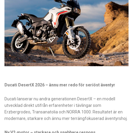
Ducati DesertX 2026 – ännu mer redo för seriöst äventyr
Ducati lanserar nu andra generationen DesertX – en modell
utvecklad direkt utifrån erfarenheter i tävlingar som
Erzbergrodeo, Transanatolia och NORRA 1000. Resultatet är en
modernare, starkare och ännu mer terrängfokuserad äventyrshoj.
Ny V2‑motor – starkare och snabbare respons