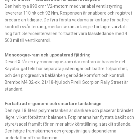
Den helt nya 890 cm³ V2‑motorn med variabel ventilstyrning
levererar 110 hk och 92 Nm. Responsen är snabbare och registret
bredare än tidigare. De fyra första växlarna är kortare för bättre
kontroll i svår terräng, medan sexan är längre för lägre varvtal i
hög fart. Serviceintervallen fortsätter vara klassledande med 4
500 mil till ventilkontroll.
Monocoque‑ram och uppdaterad fjädring
DesertX får en ny monocoque‑ram där motorn är bärande del.
Kayaba‑gaffeln har separata justeringar och bättre följsamhet,
och den progressiva baklänken ger både komfort och kontroll.
Brembo M4.32‑ok, 21/18‑hjul och Pirelli Scorpion Rally Street är
standard.
Förbättrad ergonomi och smartare tankdesign
Den nya 18‑liters polymertanken är slankare och placerar bränslet
lägre, vilket förbättrar balansen. Fotpinnarna har flyttats bakåt och
styre/sadel framåt för en mer aktiv körställning, särskilt stående.
Den högre framskärmen och greppvänliga sidopanelerna
underlättar offroadkörning.