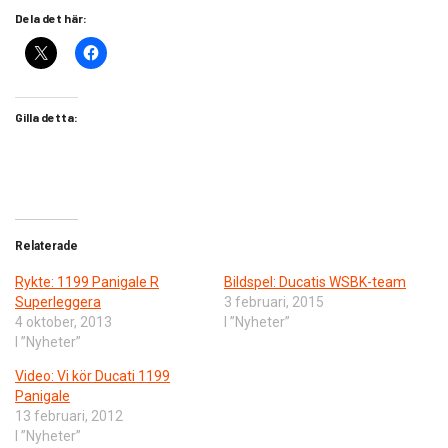
Dela det här:
Gilla detta:
Relaterade
Rykte: 1199 Panigale R
Bildspel: Ducatis WSBK-team
Superleggera
3 februari, 2015
4 oktober, 2013
I ”Nyheter”
I ”Nyheter”
Video: Vi kör Ducati 1199
Panigale
13 februari, 2012
I ”Nyheter”