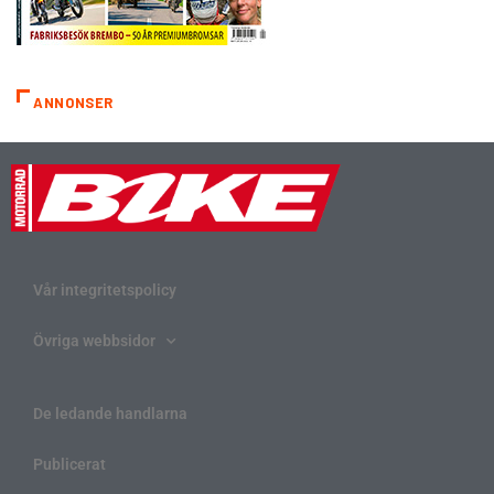
ANNONSER
Vår integritetspolicy
Övriga webbsidor
De ledande handlarna
Publicerat