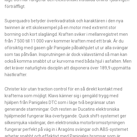
förträffligt.
Superquadro betyder överkvadratisk och karaktären i den nya
twinnen är ett skolexempel på en motor med extremt stor
borrning och kort slaglängd. Kraften sviker i mellanregistret men
från 7 500 till 11 000 varv kommer kraften med ett brak. Är du
oförsiktig med gasen går Panigale påbakhjulet ut ur alla svängar
som tas påtvåan. Insprutningen är dock välav­stämd så man kan
också komma snabbt ut ur kurvorna med båda hjul i asfalten. Men
det kräver naturligtvis disciplin att disponera över 189,9 uppmätta
hästkrafter.
Christer kör utan traction control för en så direkt kontakt med
krafterna som möjligt. Klavs känner sig i gengäld trygg med
hjälpen från Panigales DTC som i läge två begränsar utan
generande stamningar. Och resten av Ducatins elektroniska
hjälpmedel fungerar lika övertygande. Quick shift-systemet ger
silkesmjuka växlingar, den elektroniska motorbromsstyrningen
fungerar perfekt på väg in i Aragóns svängar och ABS-systemet
arbetar snabbt och effektivt med Panigales bromsar som är