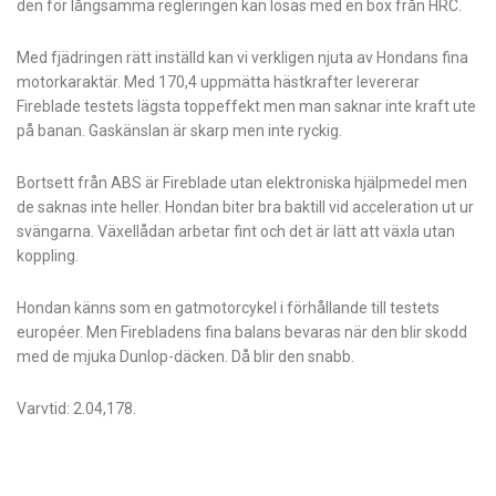
den för långsamma regleringen kan lösas med en box från HRC.
Med fjädringen rätt inställd kan vi verkligen njuta av Hondans fina
motorkaraktär. Med 170,4 uppmätta hästkrafter levererar
Fireblade testets lägsta toppeffekt men man saknar inte kraft ute
på banan. Gaskänslan är skarp men inte ryckig.
Bortsett från ABS är Fireblade utan elektroniska hjälpmedel men
de saknas inte heller. Hondan biter bra baktill vid acceleration ut ur
svängarna. Växellådan arbetar fint och det är lätt att växla utan
koppling.
Hondan känns som en gatmotorcykel­ i förhållande till testets
européer. Men Firebladens fina balans bevaras när den blir skodd
med de mjuka Dunlop-däcken. Då blir den snabb.
Varvtid: 2.04,178.