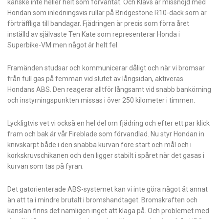
kanske inte heller helt som förväntat. Och Klavs är missnöjd med
Hondan som inledningsvis rullar på Bridgestone R10-däck som är
förträffliga till bandagar. Fjädringen är precis som förra året
inställd av självaste Ten Kate som representerar Honda i
Superbike-VM men något är helt fel.
Framänden studsar och kommunicerar dåligt och när vi bromsar
från full gas på femman vid slutet av långsidan, aktiveras
Hondans ABS. Den reagerar alltför långsamt vid snabb bankörning
och instyrningspunkten missas i över 250 kilometer i timmen.
Lyckligtvis vet vi också en hel del om fjädring och efter ett par klick
fram och bak är vår Fireblade som förvandlad. Nu styr Hondan in
knivskarpt både i den snabba kurvan före start och mål och i
korkskruvschikanen och den ligger stabilt i spåret när det gasas i
kurvan som tas på fyran.
Det gatorienterade ABS-systemet kan vi inte göra något åt annat
än att ta i mindre brutalt i bromshandtaget. Bromskraften och
känslan finns det nämligen inget att klaga på. Och problemet med