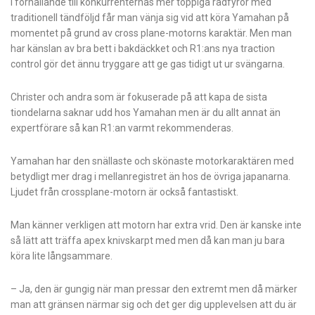
I förhållande till konkurrenternas mer toppiga radfyror med
traditionell tändföljd får man vänja sig vid att köra Yamahan på
momentet på grund av cross plane-motorns karaktär. Men man
har känslan av bra bett i bakdäckket och R1:ans nya traction
control gör det ännu tryggare att ge gas tidigt ut ur svängarna.
Christer och andra som är fokuserade på att kapa de sista
tiondelarna saknar udd hos Yamahan men är du allt annat än
expertförare så kan R1:an varmt rekommenderas.
Yamahan har den snällaste och skönaste motorkaraktären med
betydligt mer drag i mellanregistret än hos de övriga japanarna.
Ljudet från cross­plane-motorn är också fantastiskt.
Man känner verkligen att motorn har extra vrid. Den är kanske inte
så lätt att träffa apex knivskarpt med men då kan man ju bara
köra lite lång­sammare.
– Ja, den är gungig när man pressar den extremt men då märker
man att gränsen närmar sig och det ger dig upplevelsen att du är