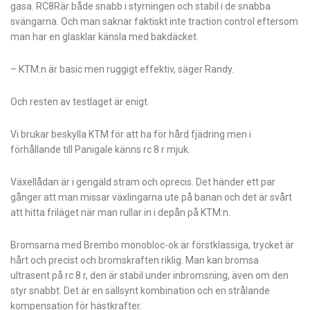
gasa. RC8Rär både snabb i styrningen och stabil i de snabba
svängarna. Och man saknar faktiskt inte traction control eftersom
man har en glasklar känsla med bakdäcket­.
– KTM:n är basic men ruggigt effektiv, säger Randy.
Och resten av testlaget är enigt.
Vi brukar beskylla KTM för att ha för hård fjädring men i
förhållande till Panigale känns rc 8 r mjuk.
Växellådan är i gengäld stram och oprecis. Det händer ett par
gånger att man missar växlingarna ute på banan och det är svårt
att hitta friläget när man rullar in i depån på KTM:n.
Bromsarna med Brembo mono­bloc-ok är förstklassiga, trycket är
hårt och precist och bromskraften riklig. Man kan bromsa
ultrasent på rc 8 r, den är stabil under inbromsning, även om den
styr snabbt. Det är en sällsynt kombination och en strålande
kompensation för hästkrafter.