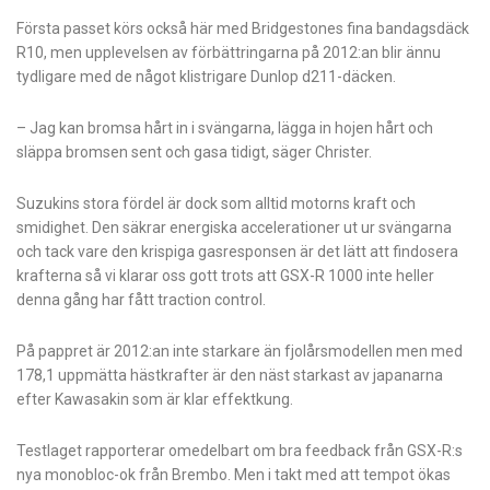
Första passet körs också här med Bridgestones fina bandagsdäck
R10, men upplevelsen av förbättringarna på 2012:an blir ännu
tydligare med de något klistrigare Dunlop d211-däcken.
– Jag kan bromsa hårt in i svängarna, lägga in hojen hårt och
släppa bromsen sent och gasa tidigt, säger Christer.
Suzukins stora fördel är dock som alltid motorns kraft och
smidighet. Den säkrar energiska accelerationer ut ur svängarna
och tack vare den krispiga gasresponsen är det lätt att findosera
krafterna så vi klarar oss gott trots att GSX-R 1000 inte heller
denna gång har fått traction control.
På pappret är 2012:an inte starkare än fjolårsmodellen men med
178,1 uppmätta hästkrafter är den näst starkast av japanarna
efter Kawasakin som är klar effektkung.
Testlaget rapporterar omedelbart om bra feedback från GSX-R:s
nya monobloc-ok från Brembo. Men i takt med att tempot ökas