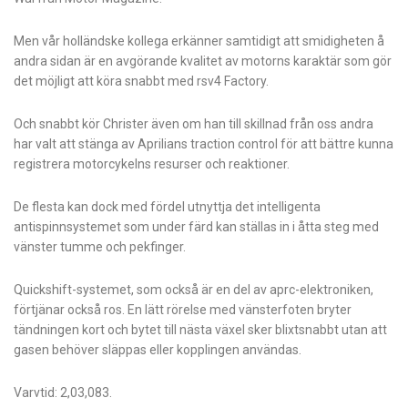
Men vår holländske kollega erkänner samtidigt att smidigheten å
andra sidan är en avgörande kvalitet av motorns karaktär som gör
det möjligt att köra snabbt med rsv4 Factory.
Och snabbt kör Christer även om han till skillnad från oss andra
har valt att stänga av Aprilians traction control för att bättre kunna
registrera motorcykelns resurser och reaktioner.
De flesta kan dock med fördel utnyttja det intelligenta
antispinnsystemet som under färd kan ställas in i åtta steg med
vänster tumme och pekfinger.
Quickshift-systemet, som också är en del av aprc-elektroniken,
förtjänar också ros. En lätt rörelse med vänsterfoten bryter
tändningen kort och bytet till nästa växel sker blixtsnabbt utan att
gasen behöver släppas eller kopplingen användas.
Varvtid: 2,03,083.