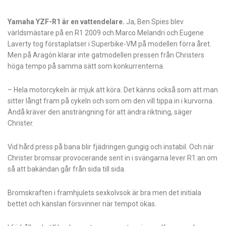
Yamaha YZF-R1 är en vattendelare.
Ja, Ben Spies blev
världsmästare på en R1 2009 och Marco Melandri och Eugene
Laverty tog förstaplatser i Superbike-VM på modellen förra året.
Men på Aragón klarar inte gatmodellen pressen från Christers
höga tempo på samma sätt som konkurrenterna.
– Hela motorcykeln är mjuk att köra. Det känns också som att man
sitter långt fram på cykeln och som om den vill tippa in i kurvorna.
Ändå kräver den ansträngning för att ändra riktning, säger
Christer.
Vid hård press på bana blir fjädringen gungig och instabil. Och när
Christer bromsar provocerande sent in i svängarna lever R1:an om
så att bakändan går från sida till sida.
Bromskraften i framhjulets sexkolvsok är bra men det initiala
bettet och känslan försvinner när tempot ökas.