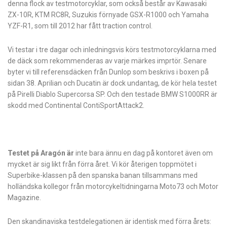
denna flock av testmotorcyklar, som också består av Kawasaki
ZX-10R, KTM RC8R, Suzukis förnyade GSX-R1000 och Yamaha
YZF-R1, som till 2012 har fått traction control.
Vi testar i tre dagar och inledningsvis körs testmotorcyklarna med
de däck som rekommenderas av varje märkes imprtör. Senare
byter vi till referensdäcken från Dunlop som beskrivs i boxen på
sidan 38. Aprilian och Ducatin är dock undantag, de kör hela testet
på Pirelli Diablo Supercorsa SP. Och den testade BMW S1000RR är
skodd med Continental ContiSportAttack2.
Testet på Aragón är
inte bara ännu en dag på kontoret även om
mycket är sig likt från förra året. Vi kör återigen toppmötet i
Superbike-klassen på den spanska banan tillsammans med
holländska kollegor från motorcykeltidningarna­ Moto73 och Motor
Magazine.
Den skandinaviska testdelegationen är identisk med förra årets: