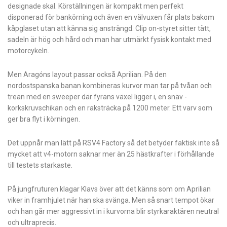
designade skal. Körställningen är kompakt men perfekt
disponerad för bankörning och även en välvuxen får plats bakom
kåpglaset utan att känna sig ansträngd. Clip on-styret sitter tätt,
sadeln är hög och hård och man har utmärkt fysisk kontakt med
motorcykeln.
Men Aragóns layout passar också Aprilian. På den
nordostspanska banan kombineras kurvor man tar på tvåan och
trean med en sweeper där fyrans växel ligger i, en snäv ­
korkskruvschikan och en raksträcka på 1200 meter. Ett varv som
ger bra flyt i körningen.
Det uppnår man lätt på RSV4 Factory så det betyder faktisk inte så
mycket att v4-motorn saknar mer än 25 hästkrafter i förhållande
till testets starkaste.
På jungfruturen klagar Klavs över att det känns som om Aprilian
viker in framhjulet när han ska svänga. Men så snart tempot ökar
och han går mer aggressivt in i kurvorna blir styrkaraktären neutral
och ultraprecis.