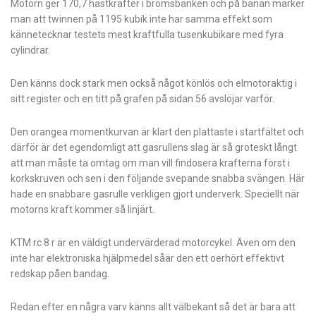
Motorn ger 170,7 hästkrafter i bromsbänken och på banan märker
man att twinnen på 1195 kubik inte har samma effekt som
kännetecknar testets mest kraftfulla tusenkubikare med fyra
cylindrar.
Den känns dock stark men också något könlös och elmotoraktig i
sitt register och en titt på grafen på sidan 56 avslöjar varför.
Den orangea momentkurvan är klart den plattaste i startfältet och
därför är det egendomligt att gasrullens slag är så groteskt långt
att man måste ta omtag om man vill findosera krafterna först i
korkskruven och sen i den följande svepande snabba svängen. Här
hade en snabbare gasrulle verkligen gjort underverk. Speciellt när
motorns kraft kommer så linjärt.
KTM rc 8 r är en väldigt undervärderad motorcykel. Även om den
inte har elektroniska hjälpmedel såär den ett oerhört effektivt
redskap påen bandag.
Redan efter en några varv känns allt välbekant så det är bara att