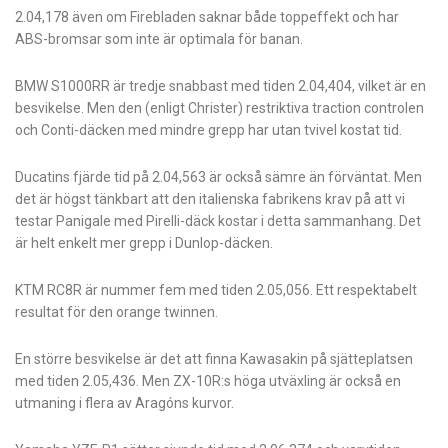
2.04,178 även om Firebladen saknar både toppeffekt och har
ABS-bromsar som inte är optimala för banan.
BMW S1000RR är tredje snabbast med tiden 2.04,404, vilket är en
besvikelse. Men den (enligt Christer) restriktiva traction controlen
och Conti-däcken med mindre grepp har utan tvivel kostat tid.
Ducatins fjärde tid på 2.04,563 är också sämre än förväntat. Men
det är högst tänkbart att den italienska fabrikens krav på att vi
testar Panigale med Pirelli-däck kostar i detta sammanhang. Det
är helt enkelt mer grepp i Dunlop-däcken.
KTM RC8R är nummer fem med tiden 2.05,056. Ett respektabelt
resultat för den orange twinnen.
En större besvikelse är det att finna Kawasakin på sjätteplatsen
med tiden 2.05,436. Men ZX-10R:s höga utväxling är också en
utmaning i flera av Aragóns kurvor.