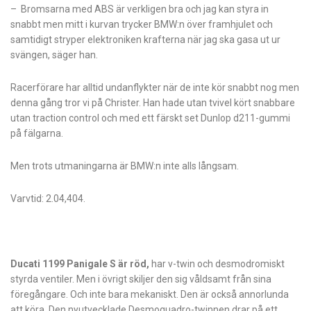
– Bromsarna med ABS är verkligen bra och jag kan styra in
snabbt men mitt i kurvan trycker BMW:n över framhjulet och
samtidigt stryper­ elektroniken krafterna när jag ska gasa ut ur
svängen, säger han.
Racerförare har alltid undanflykter när de inte kör snabbt nog men
denna gång tror vi på Christer. Han hade utan tvivel kört snabbare
utan traction control och med ett färskt set Dunlop­ d211-gummi
på fälgarna­.
Men trots utmaningarna är BMW:n inte alls långsam.
Varvtid: 2.04,404.
Ducati 1199 Panigale S är röd,
har v-twin och desmodromiskt
styrda ventiler. Men i övrigt skiljer den sig våldsamt från sina
föregångare. Och inte bara mekaniskt. Den är också annorlunda
att köra. Den nyutvecklade Desmoquadro-twinnen drar på ett