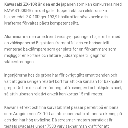
Kawasaki ZX-10R är den ende
japanen som kan konkurrera med
BMW S1000RR när det gäller toppeffekt och elektroniska
hjälpmedel. ZX-10R ger 193,9 hästkrafter påvevaxeln och
krafterna förvaltas påett kompetent sätt.
Aluminiumramen är extremt vridstyv, fjädringen följer efter med
en väldisponerad Big piston-framgaffel och en horisontellt
monterad bakdämpare som ger plats för en förkammare som
möjliggör en kortare och lättare ljuddämpare till gagn för
viktcentreringen.
Ingenjörerna hos de gröna har för övrigt gått emot trenden och
valt att göra svingen relativt kort för att öka känslan för bakhjulets
grepp. De har dessutom förlängt utfräsningen för bakhjulets axel,
så att hjulbasen relativt enkelt kan kortas 15 millimeter.
Kawans effekt och fina kurvstabilitet passar perfekt på en bana
som Aragón men ZX-10R är inte supersnabb att ändra riktning på
och den har hög utväxling. Då screamer-motorn samtidigt är
testets svagaste under 7500 varv saknar man kraft för att