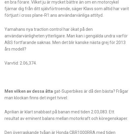
en bra förare. Vilket ju är mycket bättre än om en motorcykel
fjärnar dig från ditt självförtroende, säger Klavs som alltid har varit
förtjust i cross plane-R1:ans användar­vänliga attityd.
Yamahans nya traction control har ökat på den
användarvänligheten ytter­ligare. Man kan i gengälda undra varför
ABS fortfarande saknas. Men det blir kanske nästa grej för 2013
års modell?
Varvtid: 2.06,374.
Men vilken av dessa åtta
gat-Superbikes är då den bästa? Frågar
man klockan finns det inget tvivel:
Aprilian är klart snabbast på banan med tiden 2.03,083. Ett
resultat av eminent balans mellan motorkraft och kör­egenskaper.
Den överraskande tvåan är Honda CBR1000RRA med tiden