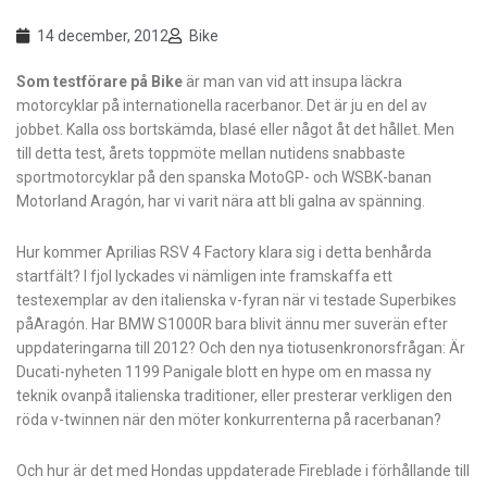
14 december, 2012
Bike
Som testförare på Bike
är man van vid att insupa läckra
motorcyklar på internationella racerbanor. Det är ju en del av
jobbet. Kalla oss bortskämda, blasé eller något åt det hållet. Men
till detta test, årets toppmöte mellan nutidens snabbaste
sportmotorcyklar på den spanska MotoGP- och WSBK-banan
Motorland Aragón, har vi varit nära att bli galna av spänning.
Hur kommer Aprilias RSV 4 Factory klara sig i detta benhårda
startfält? I fjol lyckades vi nämligen inte framskaffa ett
testexemplar av den italienska v-fyran när vi testade Super­bikes
påAragón. Har BMW S1000R bara blivit ännu mer suverän efter
uppdateringarna till 2012? Och den nya tiotusenkronorsfrågan: Är
Ducati-nyheten 1199 Panigale blott en hype om en massa ny
teknik ovanpå italienska traditioner, eller presterar verkligen den
röda v-twinnen när den möter konkurrenterna på racerbanan?
Och hur är det med Hondas uppdaterade Fireblade i förhållande till