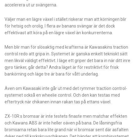
accelerera ut ur svängerna.
Väljer man en lägre växel i stället riskerar man att körningen blir
för hetsig och orolig. I flera av banans svängar är det dock
effektivast att köra på en lägre växel än konkurrenterna.
Men blir man för slösaktig med krafterna är Kawasakins traction
control redo att gripa in. Systemet är ganska enkelt tekniskt sätt
men likväl väldigt effektivt. I läge ett griper det bara in när ditt inre
gyro tänker, går detta? Andra läget är för restriktivt för frisk
bankörning och läge tre är bara för vått underlag.
Även om Kawasaki inte går ut med det rymmer traction control-
systemet också en wheelie control. Och den kan testas med
eftertryck när chikanen innan rakan tas på ettans växel.
ZX-10R:s bromsar är inte testets finaste men matchar effekten
och Kawans ABS är inte heller oäven på bana. De låsningsfria
bromsarna retas bara lite grand när vi bromsar sent där asfalten
dyker ned till korkskruvschikanen. Det händer att kombisystemet