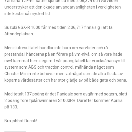
Yamaha YZF-R1 sätter sjunde tid med 2.06,374 och varvtiden
understryker att den ökade användarvänligheten i verkligheten
inte kostar så mycket tid.
Suzuki GSX-R 1000 får med tiden 2.06,717 finna sig i att ta
åttondeplatsen­.
Men slutresultatet handlar inte bara om varvtider och rå
prestanda i händerna på en förare på vm-nivå, om så vore hade
rsv4 kammat hem segern. I vår poängtabell tar vi ocksåhänsyn till
system som ABS och traction control, måhända något som
Christer Miinin inte behöver men väl något som de allra flesta av
köparna värdesätter och har stor glädje av på både gata och bana.
Med totalt 137 poäng är det Panigale som avgår med segern, blott
2 poäng före fjolårsvinnaren S1000RR. Därefter kommer Aprilia
på 133.
Bra jobbat Ducati!