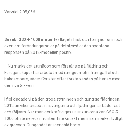
Varvtid: 2.05,056.
Suzuki GSX-R1000 möter
testlaget i frisk och förnyad form och
även om förändringarna är på detaljnivå är den spontana
responsen på 2012-modellen positiv.
– Nu märks det att någon som förstår sig på fjädring och
köregenskaper har arbetat med ramgeometri, framgaffel och
bakdämpare, säger Christer efter första vändan på banan med
den nya Gixxern.
I fjol klagade vi på den tröga styrningen och gungiga fjädringen.
2012:an viker snabbt in i svängarna och fjädringen är både fast
och följsam­. När man ger kraftig gas ut ur kurvorna kan GSX-R
1000 bli lite nervös i fronten­. Inte kritiskt men man märker tydligt
av gränsen. Gungandet är i gengäld borta.