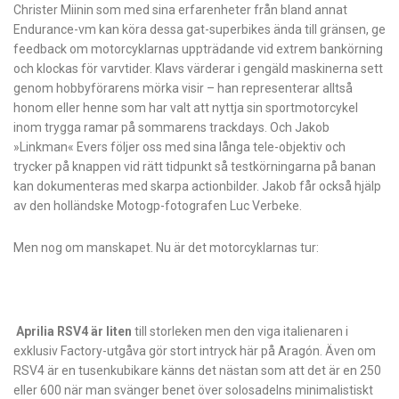
Christer Miinin som med sina erfarenheter från bland annat
Endurance-vm kan köra dessa gat-superbikes ända till gränsen, ge
feedback om motorcyklarnas uppträdande vid extrem bankörning
och klockas för varvtider. Klavs värderar i gengäld maskinerna sett
genom hobbyförarens mörka visir – han representerar alltså
honom eller henne som har valt att nyttja sin sportmotorcykel
inom trygga ramar på sommarens trackdays. Och Jakob
»Linkman« Evers följer oss med sina långa tele-objektiv och
trycker på knappen vid rätt tidpunkt så testkörningarna på banan
kan dokumenteras med skarpa actionbilder. Jakob får också hjälp
av den holländske Motogp-fotografen Luc Verbeke.
Men nog om manskapet. Nu är det motorcyklarnas tur:
Aprilia RSV4 är liten
till storleken men den viga italienaren i
exklusiv Factory-utgåva gör stort intryck här på Aragón. Även om
RSV4 är en tusenkubikare känns det nästan som att det är en 250
eller 600 när man svänger benet över solosadelns minimalistiskt