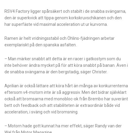
RSV4 Factory ligger spårsäkert och stabilt i de snabba svängarna,
den är superkvick att tippa genom korkskruvschikanen och den
har superfäste vid maximal acceleration ut ur kurvorna.
Ramen är helt vridningsstabil och Öhlins-fjädringen arbetar
exemplariskt på den spanska asfalten.
– Man märker snabbt att detta är en racer i gatkostym som du
inte behöver ändra mycket på för att köra snabbt på banan. Även i
de snabba svängarna är den bergstadig, säger Christer.
Aprilian är också lättare att köra hårt än många av konkurrenterna
eftersom v4-motorn inte är så aggressiv. Men det bidrar självklart
också att bromsarna med monobloc-ok från Brembo har suveränt
bett och feedback och att stabiliteten är extraordinär både vid
acceleration, i sväng och vid bromsning.
– Motorn hade gott kunnat ha mer effekt, säger Randy van der
Wal från Motor Magazine.