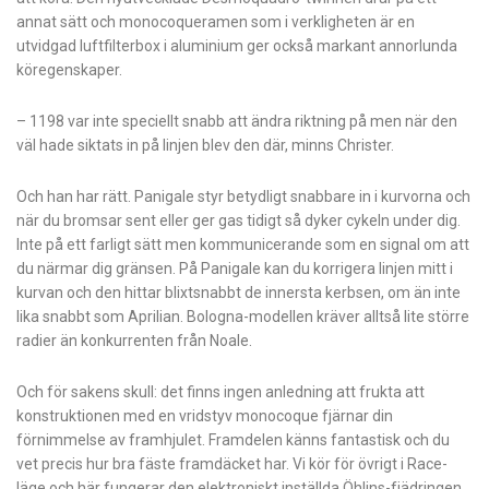
annat sätt och monocoqueramen som i verkligheten är en
utvidgad luftfilterbox i aluminium ger också markant annorlunda
köregenskaper.
– 1198 var inte speciellt snabb att ändra riktning på men när den
väl hade siktats in på linjen blev den där, minns Christer.
Och han har rätt. Panigale styr betydligt snabbare in i kurvorna och
när du bromsar sent eller ger gas tidigt så dyker cykeln under dig.
Inte på ett farligt sätt men kommunicerande som en signal om att
du närmar dig gränsen. På Panigale kan du korrigera linjen mitt i
kurvan och den hittar blixtsnabbt de innersta kerbsen, om än inte
lika snabbt som Aprilian. Bologna-modellen kräver alltså lite större
radier än konkurrenten från Noale.
Och för sakens skull: det finns ingen anledning att frukta att
konstruk­tionen med en vridstyv monocoque fjärnar din
förnimmelse av framhjulet. Framdelen känns fantastisk och du
vet precis hur bra fäste framdäcket har. Vi kör för övrigt i Race-
läge och här fungerar den elektroniskt inställda Öhlins-fjädringen