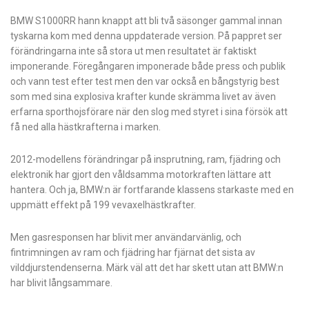
BMW S1000RR hann knappt att bli två säsonger gammal innan
tyskarna kom med denna uppdaterade version. På pappret ser
förändringarna inte så stora ut men resultatet är faktiskt
imponerande. Föregångaren imponerade både press och publik
och vann test efter test men den var också en bångstyrig best
som med sina explosiva krafter kunde skrämma livet av även
erfarna sporthojsförare när den slog med styret i sina försök att
få ned alla hästkrafterna i marken.
2012-modellens förändringar på insprutning, ram, fjädring och
elektronik har gjort den våldsamma motorkraften lättare att
hantera. Och ja, BMW:n är fortfarande klassens stark­aste med en
uppmätt effekt på 199 vevaxelhästkrafter­.
Men gasresponsen har blivit mer användarvänlig, och
fintrimningen av ram och fjädring har fjärnat det sista av
vilddjurstendenserna. Märk väl att det har skett utan att BMW:n
har blivit långsammare.