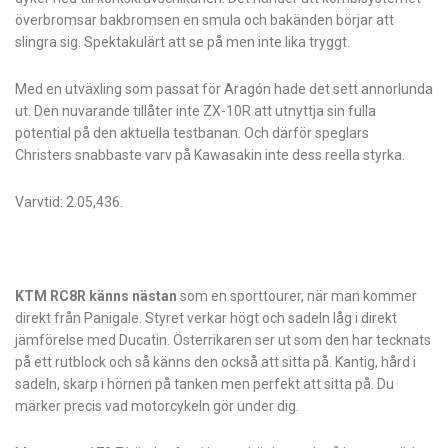
överbromsar bakbromsen en smula och bakänden börjar att
slingra sig. Spektakulärt att se på men inte lika tryggt.
Med en utväxling som passat för Aragón hade det sett annorlunda
ut. Den nuvarande tillåter inte ZX-10R att utnyttja sin fulla
potential på den aktuella testbanan. Och därför speglars
Christers­ snabbaste varv på Kawasakin inte dess reella styrka.
Varvtid: 2.05,436.
KTM RC8R känns nästan
som en sport­tourer, när man kommer
direkt från Panigale. Styret verkar högt och sadeln låg i direkt
jämförelse med Ducatin. Österrikaren ser ut som den har tecknats
på ett rutblock och så känns den också att sitta på. Kantig, hård i
sadeln, skarp i hörnen på tanken men perfekt att sitta på. Du
märker precis vad motorcykeln gör under dig.