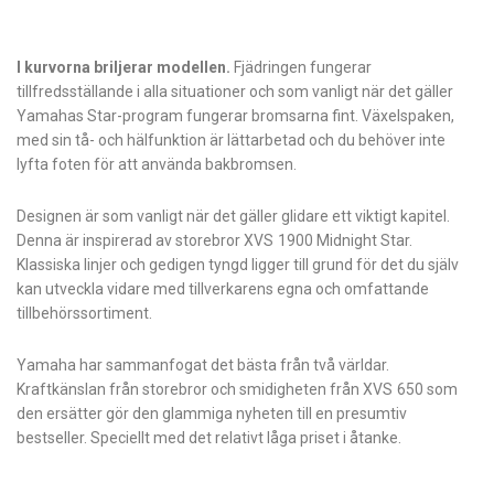
I kurvorna briljerar modellen.
Fjädringen fungerar
tillfredsställande i alla situationer och som vanligt när det gäller
Yamahas Star-program fungerar bromsarna fint. Växelspaken,
med sin tå- och hälfunktion är lättarbetad och du behöver inte
lyfta foten för att använda bakbromsen.
Designen är som vanligt när det gäller glidare ett viktigt kapitel.
Denna är inspirerad av storebror XVS 1900 Midnight­ Star.
Klassiska linjer och gedigen tyngd ligger till grund för det du själv
kan utveckla vidare med tillverkarens egna och omfattande
tillbehörssortiment.
Yamaha har sammanfogat det bästa från två världar.
Kraftkänslan från storebror och smidigheten från XVS 650 som
den ersätter gör den glammiga nyheten till en presumtiv
bestseller. Speciellt med det relativt låga priset i åtanke.