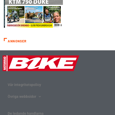
ANNONSER
Vår integritetspolicy
Övriga webbsidor
De ledande handlarna