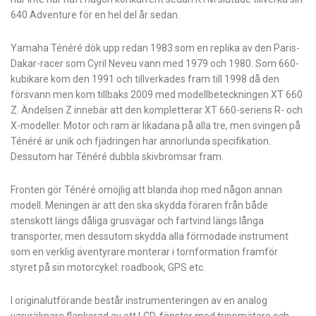
640 Adventure för en hel del år sedan.
Yamaha Ténéré dök upp redan 1983 som en replika av den Paris-
Dakar-racer som Cyril Neveu vann med 1979 och 1980. Som 660-
kubikare kom den 1991 och tillverkades fram till 1998 då den
försvann men kom tillbaks 2009 med modellbeteckningen XT 660
Z. Ändelsen Z innebär att den kompletterar XT 660-seriens R- och
X-modeller. Motor och ram är likadana på alla tre, men svingen på
Ténéré är unik och fjädringen har annorlunda specifikation.
Dessutom har ­Ténéré dubbla skivbromsar fram.
Fronten gör Ténéré omöjlig att blanda ihop med någon annan
modell. Meningen är att den ska skydda föraren från både
stenskott längs dåliga grusvägar och fartvind längs långa
transporter, men dessutom skydda alla förmodade instrument
som en verklig äventyrare monterar i tornformation framför
styret på sin motorcykel: roadbook, GPS etc.
I originalutförande består instrumenteringen av en analog