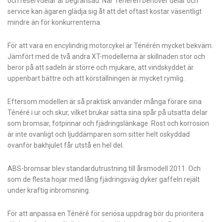
och reservdelar är begränsad. När Ténérén behöver delar och
service kan ägaren glädja sig åt att det oftast kostar väsentligt
mindre än för konkurrenterna.
För att vara en encylindrig motorcykel är Ténérén mycket bekväm.
Jämfört med de två andra XT-modellerna är skillnaden stor och
beror på att sadeln är större och mjukare, att vindskyddet är
uppenbart bättre och att körställningen är mycket rymlig.
Eftersom modellen är så praktisk använder många förare sina
Ténéré i ur och skur, vilket brukar sätta sina spår på utsatta delar
som bromsar, fotpinnar och fjädringslänkage. Rost och korrosion
är inte ovanligt och ljuddämparen som sitter helt oskyddad
ovanför bakhjulet får utstå en hel del.
ABS-bromsar blev standardutrustning till årsmodell 2011. Och
som de flesta hojar med lång fjädringsväg dyker gaffeln rejält
under kraftig inbromsning.
För att anpassa en Ténéré för seriösa uppdrag bör du prioritera