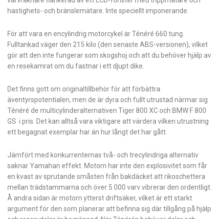
varvräknare flankerad av ett LCD-fönster med trippmätare och
hastighets- och bränslemätare. Inte speciellt imponerande.
För att vara en encylindrig motorcykel är Ténéré 660 tung.
Fulltankad väger den 215 kilo (den senaste ABS-versionen), vilket
gör att den inte fungerar som skogshoj och att du behöver hjälp av
en resekamrat om du fastnar i ett djupt dike.
Det finns gott om originaltillbehör för att förbättra
äventyrspotentialen, men de är dyra och fullt utrustad närmar sig
Ténéré de multicylinderalternativen Tiger 800 XC och BMW F 800
GS i pris. Det kan alltså vara viktigare att värdera vilken utrustning
ett begagnat exemplar har än hur långt det har gått.
Jämfört med konkurrenternas två- och trecylindriga alternativ
saknar Yamahan effekt. Motorn har inte den explosivitet som får
en kvast av sprutande småsten från bakdäcket att rikoschettera
mellan trädstammarna och över 5 000 varv vibrerar den ordentligt.
Å andra sidan är motorn ytterst driftsäker, vilket är ett starkt
argument för den som planerar att befinna sig där tillgång på hjälp