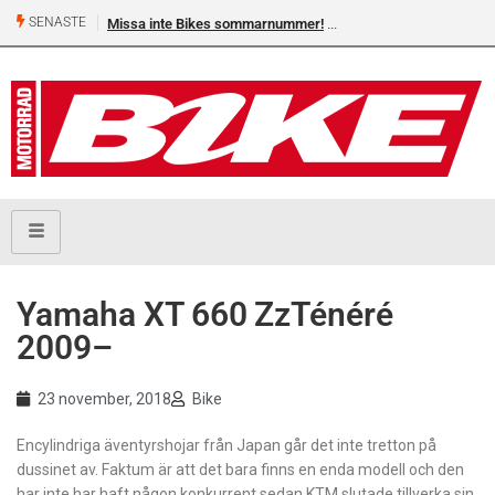
SENASTE
Missa inte Bikes sommarnummer!
Yamaha XT 660 ZzTénéré
2009–
23 november, 2018
Bike
Encylindriga äventyrshojar från Japan går det inte tretton på
dussinet av. Faktum är att det bara finns en enda modell och den
har inte har haft någon konkurrent sedan KTM slutade tillverka sin