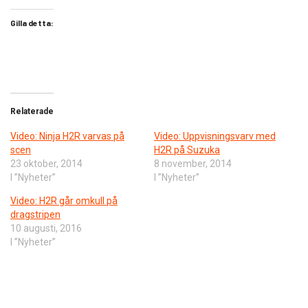
Gilla detta:
Relaterade
Video: Ninja H2R varvas på
Video: Uppvisningsvarv med
scen
H2R på Suzuka
23 oktober, 2014
8 november, 2014
I ”Nyheter”
I ”Nyheter”
Video: H2R går omkull på
dragstripen
10 augusti, 2016
I ”Nyheter”