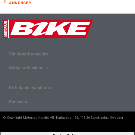
ANNONSER
Vår integritetspolicy
Övriga webbsidor
De ledande handlarna
Publicerat
© Copyright Motorrad Nordic AB, Karlavägen 96, 115 26 Stockholm, Sweden