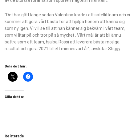
av de största förarna som sporten någonsin har känt.
”Det har gått länge sedan Valentino körde i ett satellitteam och vi
kommer att göra vårt bästa för att hjälpa honom att känna sig
som ny igen. Vi vill se till att han känner sig bekväm i vårt team,
som vi litar på och tror på så mycket . Vårt mål är att bli ännu
bättre som ett team, hjälpa Rossi att leverera bästa möjliga
resultat och göra 2021 till ett minnesvärt år”, avslutar Stiggy.
Dela det här:
Gilla detta:
Relaterade