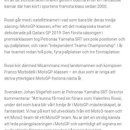
karriär där han kört i sportens främsta klass sedan 2000.
Rossi går med i satellitteamet i vad som bara blir deras tredje
säsong i MotoGP-klassen, efter att det malaysiska teamet
debuterade på Qatars GP 2019. Den första säsongen i
premiärklassen tog Petronas Yamaha SRT sex pole positioner och
sju pallplatser, och vann ”Independent Teams Championship”. I år
har teamet redan två pole, fyra pallplatser och tre förstaplatser.
Rossi kör därmed tillsammans med landsmannen och kompisen
Franco Morbidelli i MotoGP-klassen – en duo som är ivriga att
skriva ytterligare MotoGP-historia nästa år.
Svensken Johan Stigefelt som är Petronas Yamaha SRT Director
kommenterar: ”Att kunna få med en förare som Valentino Rossi,
under det som bara blir vårt tredje år i MotoGP-mästerskapet, är
fantastiskt. Vi har på kort tid utvecklats från ett Moto3-team och
ett Moto2-team till ett MotoGP team. Nu är det en otrolig känsla
att leda poängplaceringen i MotoGP och samtidigt att signera en