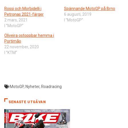
Rossi och Morbidelli i
Spännande MotoGP på Brno
Petronas 2021-färger
6 augusti, 2019
2 mars, 2021
I ”MotoGP”
I ”MotoGP”
Oliveira ostoppbar hemma i
Portimão
22 november, 2020
I ”KTM”
MotoGP
,
Nyheter
,
Roadracing
SENASTE UTGÅVAN