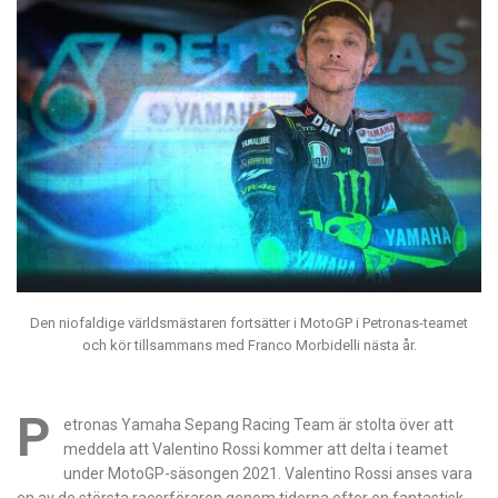
Den niofaldige världsmästaren fortsätter i MotoGP i Petronas-teamet
och kör tillsammans med Franco Morbidelli nästa år.
P
etronas Yamaha Sepang Racing Team är stolta över att
meddela att Valentino Rossi kommer att delta i teamet
under MotoGP-säsongen 2021. Valentino Rossi anses vara
en av de största racerföraren genom tiderna efter en fantastisk