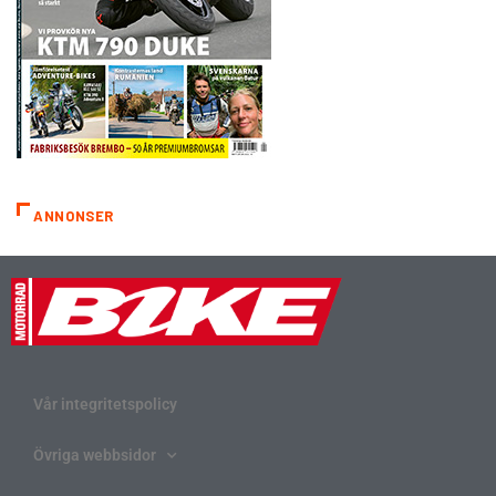
ANNONSER
Vår integritetspolicy
Övriga webbsidor