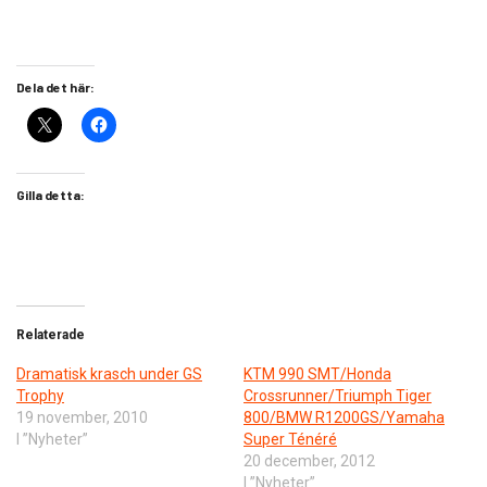
Dela det här:
Gilla detta:
Relaterade
Dramatisk krasch under GS
KTM 990 SMT/Honda
Trophy
Crossrunner/Triumph Tiger
19 november, 2010
800/BMW R1200GS/Yamaha
I ”Nyheter”
Super Ténéré
20 december, 2012
I ”Nyheter”