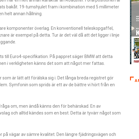
tats bakåt. 19-tumshjulet fram i kombination med 5 millimeter
n helt annan hållning.
lare komponenter överlag. En konventionell teleskopgaffel,
 är exempel på detta. Tur är det väl då att det ligger i linje
läggande.
till Euro4-specifikation. På pappret säger BMW att detta
 men i verkligheten känns det som att något mer fattas.
m är lätt att förälska sig i. Det långa breda registret gör
A
blem. Symfonin som sprids är ett av de bättre vi hört från en
on fråga om, men ändå känns den för behärskad. En av
slag och alltid kändes som en best. Detta är tyvärr något som
kör på vägar av sämre kvalitet. Den längre fjädringsvägen och