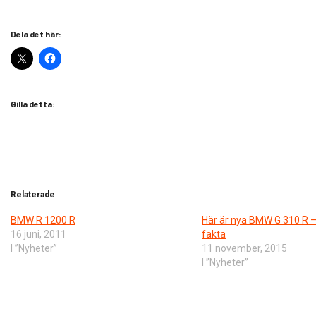
Dela det här:
Gilla detta:
Relaterade
BMW R 1200 R
​Här är nya BMW G 310 R –
16 juni, 2011
fakta
I ”Nyheter”
11 november, 2015
I ”Nyheter”