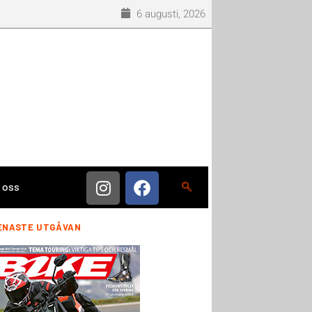
6 augusti, 2026
 oss
ENASTE UTGÅVAN