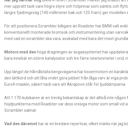
mer upprätt tack vare högre styre och fotpinnar som sänkts och flyt
längre fjädringsväg (140 millimeter bak och 125 fram) ger modellen e
För att positionera Scrambler billigare än Roadster har BMW valt enk
konventionellt monterade bromsok och instrumentering utan varvräknare
med vad en scrambler ska vara; avskalad med bara det mest grund
Motorn med den
höga dragningen av avgassystemet har uppdaterats 
bara innebär en större katalysator och tre färre newtonmeter i vrid,
Upp längst de hårnålstäta bergsvägarna har boxermotorn en karaktär so
den lättkörd och att låta vridet göra jobbet från låga varv är inga pro
Euro4-maskin, säkert tack vare att Akrapovic står för ljuddämparna.
Att 1 170-kubikaren är en trevlig bekantskap är det alltså inte någ
höjdpunkterna med Roadster var dess vresiga motor som small vid av
Scrambler saknar.
Vad den däremot
har är en bredare repertoar, vilket märks när jag 