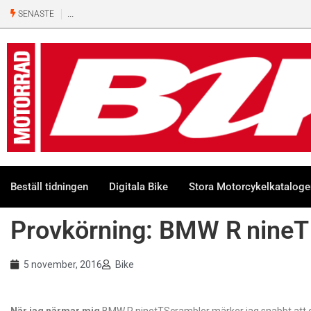
SENASTE
Beställ tidningen
Digitala Bike
Stora Motorcykelkatalog
Provkörning: BMW R nineT
5 november, 2016
Bike
När jag närmar mig
BMW R ninetTScrambler märker jag snabbt att de