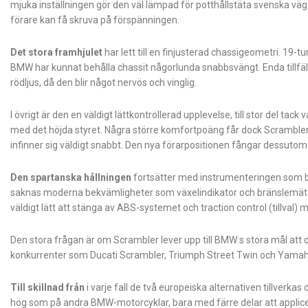
mjuka inställningen gör den väl lämpad för potthållstäta svenska väg
förare kan få skruva på förspänningen.
Det stora framhjulet
har lett till en finjusterad chassigeometri. 19
BMW har kunnat behålla chassit någorlunda snabbsvängt. Enda tillfälle
rödljus, då den blir något nervös och vinglig.
I övrigt är den en väldigt lättkontrollerad upplevelse, till stor del t
med det höjda styret. Några större komfortpoäng får dock Scramble
infinner sig väldigt snabbt. Den nya förarpositionen fångar dessutom
Den spartanska hållningen
fortsätter med instrumenteringen som be
saknas moderna bekvämligheter som växelindikator och bränslemäta
väldigt lätt att stänga av ABS-systemet och traction control (tillval)
Den stora frågan är om Scrambler lever upp till BMW:s stora mål att d
konkurrenter som Ducati Scrambler, Triumph Street Twin och Yamaha
Till skillnad från
i varje fall de två europeiska alternativen tillver
hög som på andra BMW-motorcyklar, bara med färre delar att appli