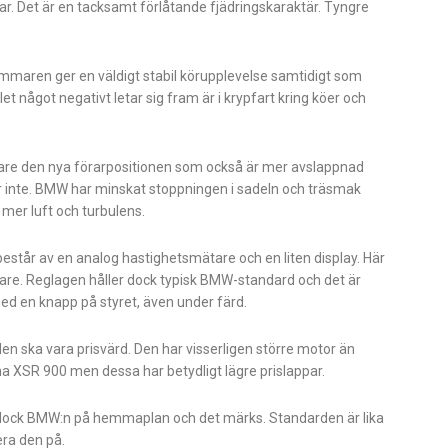
ar. Det är en tacksamt förlåtande fjädringskaraktär. Tyngre
-tummaren ger en väldigt stabil körupplevelse samtidigt som
t något negativt letar sig fram är i krypfart kring köer och
ack vare den nya förarpositionen som också är mer avslappnad
r inte. BMW har minskat stoppningen i sadeln och träsmak
 mer luft och turbulens.
står av en analog hastighetsmätare och en liten display. Här
re. Reglagen håller dock typisk BMW-standard och det är
 med en knapp på styret, även under färd.
en ska vara prisvärd. Den har visserligen större motor än
 XSR 900 men dessa har betydligt lägre prislappar.
kas dock BMW:n på hemmaplan och det märks. Standarden är lika
cera den på.