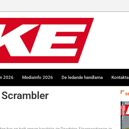
en 2026
Mediainfo 2026
De ledande handlarna
Kontakta
 Scrambler
S
n har en helt annan karaktär än Roadster. Förarpositionen är