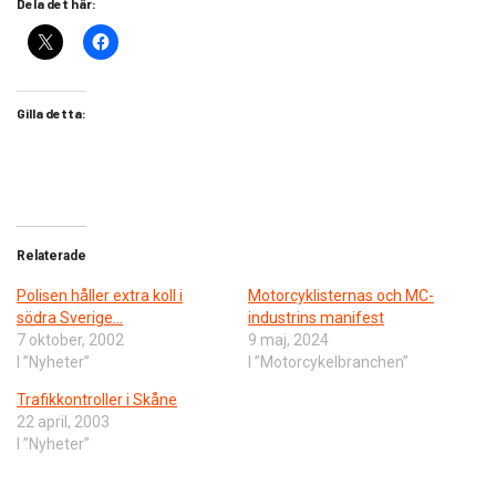
Dela det här:
Gilla detta:
Relaterade
Polisen håller extra koll i
Motorcyklisternas och MC-
södra Sverige…
industrins manifest
7 oktober, 2002
9 maj, 2024
I ”Nyheter”
I ”Motorcykelbranchen”
Trafikkontroller i Skåne
22 april, 2003
I ”Nyheter”