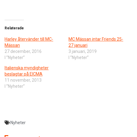
Relaterade
Harley återvänder till MC-
MC Mässan intar Friends 25-
Mässan
27 januari
27 december, 2016
3 januari, 2019
I ”Nyheter”
I ”Nyheter”
Italienska myndigheter
beslagtar på EICMA
11 november, 2013
I ”Nyheter”
Nyheter