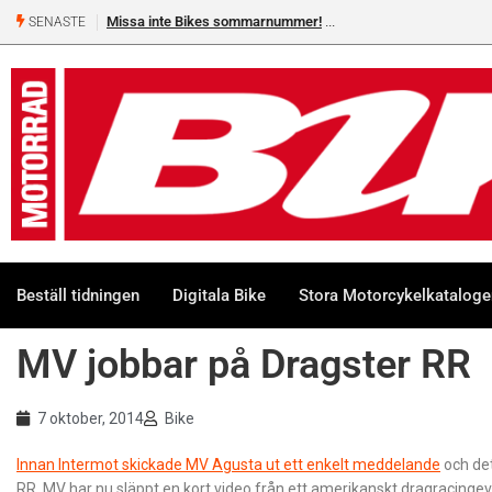
Missa inte Bikes sommarnummer!
SENASTE
Beställ tidningen
Digitala Bike
Stora Motorcykelkatalog
MV jobbar på Dragster RR
7 oktober, 2014
Bike
Innan Intermot skickade MV Agusta ut ett enkelt meddelande
och det
RR. MV har nu släppt en kort video från ett amerikanskt dragracingev