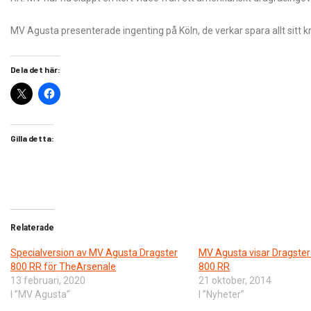
MV Agusta presenterade ingenting på Köln, de verkar spara allt sitt kru
Dela det här:
Gilla detta:
Relaterade
Specialversion av MV Agusta Dragster
MV Agusta visar Dragster
800 RR för TheArsenale
800 RR
13 februari, 2020
21 oktober, 2014
I ”MV Agusta”
I ”Nyheter”