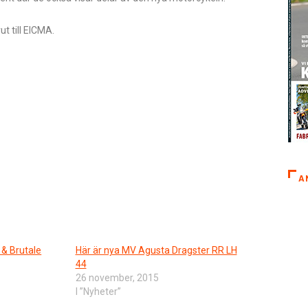
t till EICMA.
A
 & Brutale
Här är nya MV Agusta Dragster RR LH
44
26 november, 2015
I ”Nyheter”