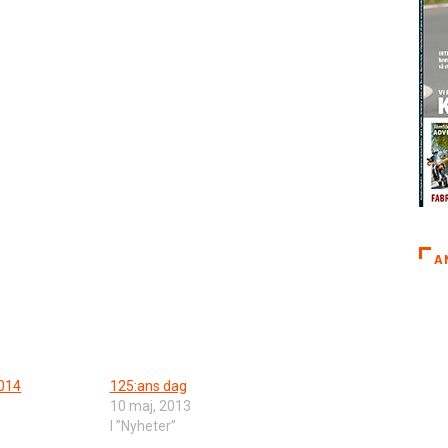
A
2014
125:ans dag
10 maj, 2013
I ”Nyheter”