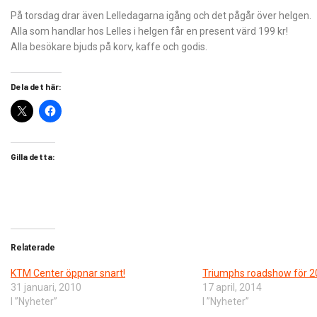
På torsdag drar även Lelledagarna igång och det pågår över helgen.
Alla som handlar hos Lelles i helgen får en present värd 199 kr!
Alla besökare bjuds på korv, kaffe och godis.
Dela det här:
Gilla detta:
Relaterade
KTM Center öppnar snart!
Triumphs roadshow för 
31 januari, 2010
17 april, 2014
I ”Nyheter”
I ”Nyheter”