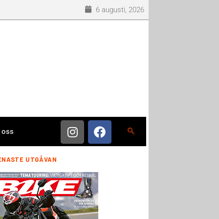
6 augusti, 2026
 oss
ENASTE UTGÅVAN