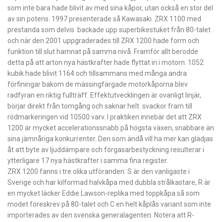
som inte bara hade blivit av med sina kåpor, utan också en stor del
av sin potens. 1997 presenterade så Kawasaki ZRX 1100 med
prestanda som delvis backade upp superbikestuket från 80-talet
och när den 2001 uppgraderades till ZRX 1200 hade form och
funktion till slut hamnat på samma nivå. Framför allt berodde
detta på att arton nya hästkrafter hade flyttat in i motorn. 1052
kubik hade blivit 1164 och tillsammans med många andra
förfiningar bakom de mässingfärgade motorkåporna blev
radfyran en riktig fullträff. Effektutvecklingen är ovanligt linjär,
börjar direkt från tomgång och saknar helt svackor fram till
rödmarkeringen vid 10500 varv. I praktiken innebär det att ZRX
1200 är mycket accelerationssnabb på högsta växen, snabbare än
sina jämnåriga konkurrenter. Den som ändå vill ha mer kan glädjas
åt att byte av ljuddämpare och förgasarbestyckning resulterar i
ytterligare 17 nya hästkrafter i samma fina register.
ZRX 1200 fanns i tre olika utföranden: S är den vanligaste i
Sverige och har kilformad halvkåpa med dubbla strålkastare, R är
en mycket läcker Eddie Lawson-replika med toppkåpa så som
modet föreskrev på 80-talet och C en helt kåplås variant som inte
importerades av den svenska generalagenten. Notera att R-