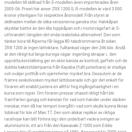
modellen till skillnad från S-modellen även importerades åren
2005-06. Priset här avser ZRX 1200 S, R-modellen är värd 3 000
kronor ytterligare för respektive årsmodell. Från styret är
skillnaden mellan de olika versionerna ganska stor. Halvkåpan
skyddar bättre än den lilla toppkåpan och i motorvägsfart är S-
utförandet i längden det enda realistiska alternativet. Den som
tänker köra till Alperna får lägga 80-talsdrömmarna åt sidan.
ZRX 1200 är ingen lättviktare, fulltankad väger den 246 kilo. Ändå
är den riktigt kul längs kurviga vägar: ingenting skrapar i, den
upprätta körställning ger en skön känsla av kontroll, gaffeln och de
dubbla bakstötdämparna från Kayaba (fullt justerbara) är stadiga
och sväljer potthål och ojämnheter mycket bra. Dessutom är de
främre sexkolvsoken mycket lättdoserade och gör det enkelt för
föraren att snabbt justera en alltför hög ingångshastighet i en
kurva som nyper. Om föraren pressar chassit riktigt hårt blir
framfarten gungig och känslan för vad som händer under däcken
minskar, men då har tempot övergått i vad som skulle kunna liknas
tidskval för Isle of Man TT. Den som älskar replikor av riktiga
racehojar kan lätt förlora sig i den underbart vackra svingen av
aluminiumrör, ett arv från den Kawasaki Z 1000 som Eddie