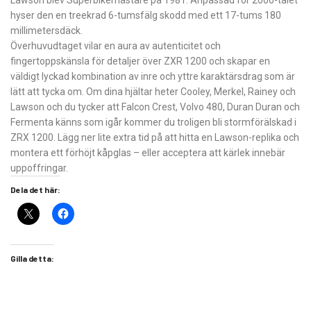
Lawson blev Superbikemästare på 1981. Anpassad för 2000-talet
hyser den en treekrad 6-tumsfälg skodd med ett 17-tums 180
millimetersdäck.
Överhuvudtaget vilar en aura av autenticitet och
fingertoppskänsla för detaljer över ZXR 1200 och skapar en
väldigt lyckad kombination av inre och yttre karaktärsdrag som är
lätt att tycka om. Om dina hjältar heter Cooley, Merkel, Rainey och
Lawson och du tycker att Falcon Crest, Volvo 480, Duran Duran och
Fermenta känns som igår kommer du troligen bli stormförälskad i
ZRX 1200. Lägg ner lite extra tid på att hitta en Lawson-replika och
montera ett förhöjt kåpglas – eller acceptera att kärlek innebär
uppoffringar.
Dela det här:
Gilla detta: