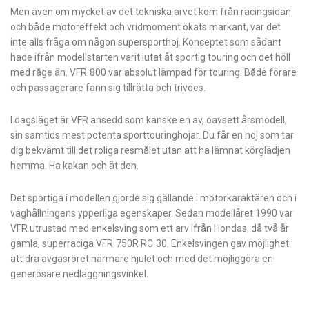
Men även om mycket av det tekniska arvet kom från racingsidan
och både motoreffekt och vridmoment ökats markant, var det
inte alls fråga om någon supersporthoj. Konceptet som sådant
hade ifrån modellstarten varit lutat åt sportig touring och det höll
med råge än. VFR 800 var absolut lämpad för touring. Både förare
och passagerare fann sig tillrätta och trivdes.
I dagsläget är VFR ansedd som kanske en av, oavsett årsmodell,
sin samtids mest potenta sporttouringhojar. Du får en hoj som tar
dig bekvämt till det roliga resmålet utan att ha lämnat körglädjen
hemma. Ha kakan och ät den.
Det sportiga i modellen gjorde sig gällande i motorkaraktären och i
väghållningens ypperliga egenskaper. Sedan modellåret 1990 var
VFR utrustad med enkelsving som ett arv ifrån Hondas, då två år
gamla, superraciga VFR 750R RC 30. Enkelsvingen gav möjlighet
att dra avgasröret närmare hjulet och med det möjliggöra en
generösare nedläggningsvinkel.