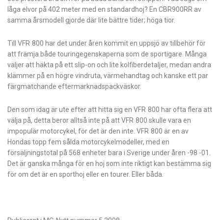
låga elvor på 402 meter med en standardhoj? En CBR900RR av
samma årsmodell gjorde där lite bättre tider; höga tior.
Till VFR 800 har det under åren kommit en uppsjö av tillbehör för
att främja både touringegenskaperna som de sportigare. Många
väljer att häkta på ett slip-on och lite kolfiberdetaljer, medan andra
klämmer på en högre vindruta, värmehandtag och kanske ett par
färgmatchande eftermarknadspackväskor.
Den som idag är ute efter att hitta sig en VFR 800 har ofta flera att
välja på, detta beror alltså inte på att VFR 800 skulle vara en
impopulär motorcykel, för det är den inte. VFR 800 är en av
Hondas topp fem sålda motorcykelmodeller, med en
försäljningstotal på 568 enheter bara i Sverige under åren -98 -01.
Det är ganska många för en hoj som inte riktigt kan bestämma sig
för om det är en sporthoj eller en tourer. Eller båda.