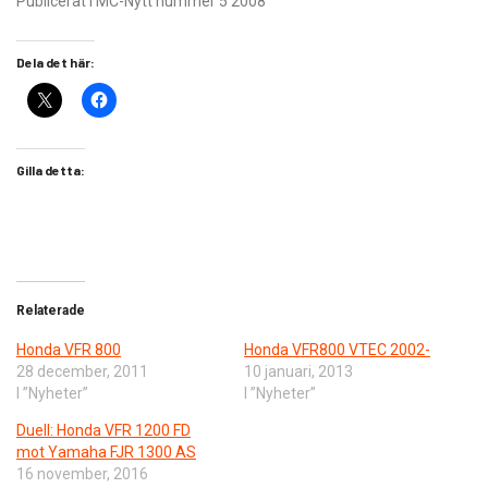
Publicerat i MC-Nytt nummer 5 2008
Dela det här:
Gilla detta:
Relaterade
Honda VFR 800
Honda VFR800 VTEC 2002-
28 december, 2011
10 januari, 2013
I ”Nyheter”
I ”Nyheter”
Duell: Honda VFR 1200 FD
mot Yamaha FJR 1300 AS
16 november, 2016