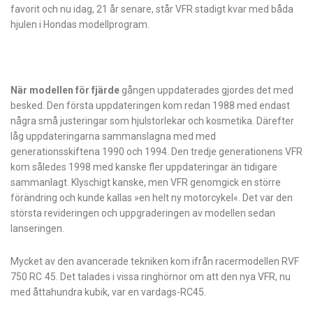
favorit och nu idag, 21 år senare, står VFR stadigt kvar med båda
hjulen i Hondas modellprogram.
När modellen för fjärde
gången uppdaterades gjordes det med
besked. Den första uppdateringen kom redan 1988 med endast
några små justeringar som hjulstorlekar och kosmetika. Därefter
låg uppdateringarna sammanslagna med med
generationsskiftena 1990 och 1994. Den tredje generationens VFR
kom således 1998 med kanske fler uppdateringar än tidigare
sammanlagt. Klyschigt kanske, men VFR genomgick en större
förändring och kunde kallas »en helt ny motorcykel«. Det var den
största revideringen och uppgraderingen av modellen sedan
lanseringen.
Mycket av den avancerade tekniken kom ifrån racermodellen RVF
750 RC 45. Det talades i vissa ringhörnor om att den nya VFR, nu
med åttahundra kubik, var en vardags-RC45.