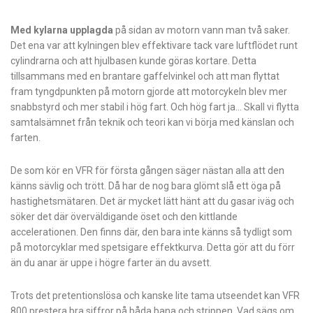
Med kylarna upplagda
på sidan av motorn vann man två saker.
Det ena var att kylningen blev effektivare tack vare luftflödet runt
cylindrarna och att hjulbasen kunde göras kortare. Detta
tillsammans med en brantare gaffelvinkel och att man flyttat
fram tyngdpunkten på motorn gjorde att motorcykeln blev mer
snabbstyrd och mer stabil i hög fart. Och hög fart ja… Skall vi flytta
samtalsämnet från teknik och teori kan vi börja med känslan och
farten.
De som kör en VFR för första gången säger nästan alla att den
känns sävlig och trött. Då har de nog bara glömt slå ett öga på
hastighetsmätaren. Det är mycket lätt hänt att du gasar iväg och
söker det där överväldigande öset och den kittlande
accelerationen. Den finns där, den bara inte känns så tydligt som
på motorcyklar med spetsigare effektkurva. Detta gör att du förr
än du anar är uppe i högre farter än du avsett.
Trots det pretentionslösa och kanske lite tama utseendet kan VFR
800 prestera bra siffror på båda bana och strippen. Vad sägs om