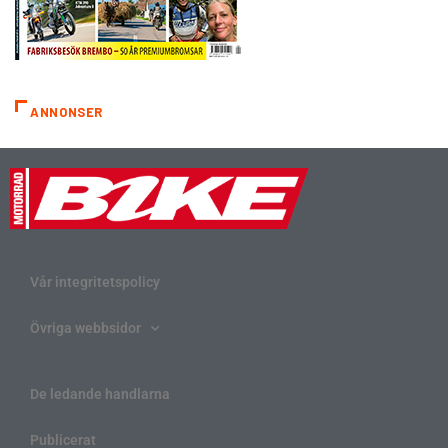
ANNONSER
Vår integritetspolicy
Övriga webbsidor
De ledande handlarna
Publicerat