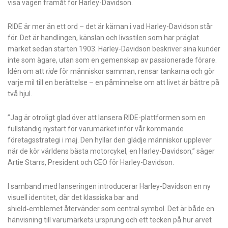
visa vägen framåt för Harley-Davidson.
RIDE är mer än ett ord – det är kärnan i vad Harley-Davidson står
för. Det är handlingen, känslan och livsstilen som har präglat
märket sedan starten 1903. Harley-Davidson beskriver sina kunder
inte som ägare, utan som en gemenskap av passionerade förare.
Idén om att
ride
för människor samman, rensar tankarna och gör
varje mil till en berättelse – en påminnelse om att livet är bättre på
två hjul.
”Jag är otroligt glad över att lansera RIDE-plattformen som en
fullständig nystart för varumärket inför vår kommande
företagsstrategi i maj. Den hyllar den glädje människor upplever
när de kör världens bästa motorcykel, en Harley-Davidson,” säger
Artie Starrs, President och CEO för Harley-Davidson.
I samband med lanseringen introducerar Harley-Davidson en ny
visuell identitet, där det klassiska bar and
shield‑emblemet återvänder som central symbol. Det är både en
hänvisning till varumärkets ursprung och ett tecken på hur arvet