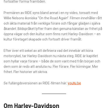
fortsätter forma framtiden.
Premiären av RIDE syns bland annat i en ny video, tonsatt med
Willie Nelsons ikoniska “On the Road Again”. Filmen innehåller rått
och äkta material från verkliga förare och fångar glädjen i själva
åkandet. Bildspråket lyfter fram den genuina känslan av frihet på
öppna vägar och den kultur som finns runt Harley-Davidson – en
kultur företaget skapade och fortsatt driver framåt.
Efter över ett sekel av att definiera vad det innebär att köra
motorcykel, tar Harley-Davidson nu nästa steg. RIDE är kapitlet
som hyllar varje förare – både de som varit med från början och
dem som är redo att ansluta nu. Fler förare. Fler körningar. Mer
frihet. Fler historier att skriva.
Se fullängdsversionen av RIDE‑filmen här:
youtu.be
Om Harley-Davidson