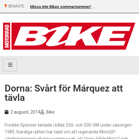
SENASTE
Missa inte Bikes sommarnummer!
Dorna: Svårt för Márquez att
tävla
2 augusti, 2014
Bike
Freddie Spencer tävlade i både 250- och 500-VM under säsongen
1985. Ihärdiga rykten har talat om att regerande MotoGP-
världsmästaren vill göra samma sak, att tävla i både Moto2 och