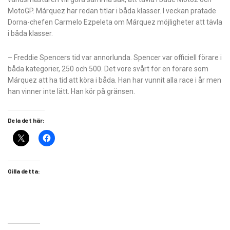
MotoGP. Márquez har redan titlar i båda klasser. I veckan pratade
Dorna-chefen Carmelo Ezpeleta om Márquez möjligheter att tävla
i båda klasser.
– Freddie Spencers tid var annorlunda. Spencer var officiell förare i
båda kategorier, 250 och 500. Det vore svårt för en förare som
Márquez att ha tid att köra i båda. Han har vunnit alla race i år men
han vinner inte lätt. Han kör på gränsen.
Dela det här:
Gilla detta: