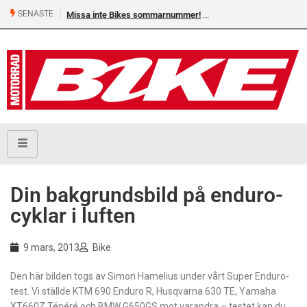
SENASTE
Missa inte Bikes sommarnummer!
Din bakgrundsbild på enduro-
cyklar i luften
9 mars, 2013
Bike
Den här bilden togs av Simon Hamelius under vårt Super Enduro-
test. Vi ställde KTM 690 Enduro R, Husqvarna 630 TE, Yamaha
XT660Z Ténéré och BMW G650GS mot varandra – testet kan du