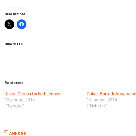
Dela det här:
Gilla detta:
Relaterade
Dakar: Coma i fortsatt ledning
Dakar: Barreda knappar i
13 januari, 2014
16 januari, 2014
I ”Nyheter”
I ”Nyheter”
ANNONS