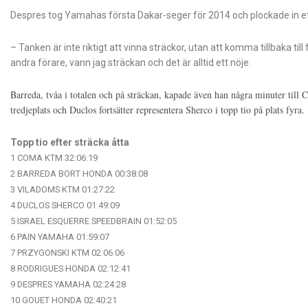
Despres tog Yamahas första Dakar-seger för 2014 och plockade in ett
– Tanken är inte riktigt att vinna sträckor, utan att komma tillbaka til
andra förare, vann jag sträckan och det är alltid ett nöje.
Barreda, tvåa i totalen och på sträckan, kapade även han några minuter til
tredjeplats och Duclos fortsätter representera Sherco i topp tio på plats fyra.
Topp tio efter sträcka åtta
1
COMA
KTM
32:06:19
2
BARREDA BORT
HONDA
00:38:08
3
VILADOMS
KTM
01:27:22
4
DUCLOS
SHERCO
01:49:09
5
ISRAEL ESQUERRE
SPEEDBRAIN
01:52:05
6
PAIN
YAMAHA
01:59:07
7
PRZYGONSKI
KTM
02:06:06
8
RODRIGUES
HONDA
02:12:41
9
DESPRES
YAMAHA
02:24:28
10
GOUET
HONDA
02:40:21