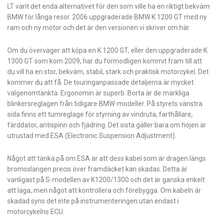
LT varit det enda alternativet för den som ville ha en riktigt bekväm
BMW för långa resor. 2006 uppgraderade BMW K 1200 GT med ny
ram och ny motor och det är den versionen vi skriver om här.
Om du överväger att köpa en K 1200 GT, eller den uppgraderade K
1300 GT som kom 2009, har du förmodligen kommit fram till att
du vill ha en stor, bekväm, stabil, stark och praktisk motorcykel. Det
kommer du att få. De touringanpassade detaljerna är mycket
välgenomtänkta. Ergonomin är superb. Borta är de märkliga
blinkersreglagen från tidigare BMW-­modeller. På styrets vänstra
sida finns ett tumreglage för styrning av vindruta, ­farthållare,
färddator, antispinn och fjädring. Det sista gäller bara om hojen är
utrustad med ESA (Electronic Suspension Adjustment).
Något att tänka på om ESA är att dess kabel som är dragen längs
bromsslangen precis över framdäcket kan skadas. Detta är
vanligast på S-modellen av K1200/1300 och det är ganska enkelt
att laga, men något att kontrollera och förebygga. Om kabeln är
skadad syns det inte på instrumenteringen utan endast i
motorcykelns ECU.