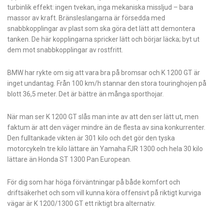
turbinlik effekt: ingen tvekan, inga mekaniska missljud – bara
massor av kraft. Bränsleslangarna är försedda med
snabbkopplingar av plast som ska göra det lätt att demontera
tanken. De här kopplingarna spricker lätt och börjar läcka; byt ut
dem mot snabbkopplingar av rostfritt.
BMW har rykte om sig att vara bra på bromsar och K 1200 GT är
inget undantag. Från 100 km/h stannar den stora touringhojen på
blott 36,5 meter. Det är bättre än många sporthojar.
När man ser K 1200 GT slås man inte av att den ser lätt ut, men
faktum är att den väger mindre än de flesta av sina konkurrenter.
Den fulltankade vikten är 301 kilo och det gör den tyska
motorcykeln tre kilo lättare än Yamaha FJR 1300 och hela 30 kilo
lättare än Honda ST 1300 Pan European.
För dig som har höga förväntningar på både komfort och
driftsäkerhet och som vill kunna köra offensivt på riktigt kurviga
vägar är K 1200/1300 GT ett riktigt bra alternativ.