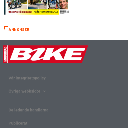
ANNONSER
Vår integritetspolicy
Övriga webbsidor
De ledande handlarna
Publicerat