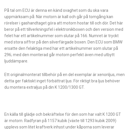
På tal om ECU är denna en känd svaghet som du ska vara
uppmärksam på: När motorn är kall och går på tomgång kan
rörelser i gashandtaget göra att motorn hostar till och dör. Det här
beror på ett tillverkningsfel i elektronikboxen och den version med
felet har ett artikelnummer som slutar på 166. Numret är tryckt
med stora siffror på den silverfärgade boxen. Den ECU som BMW
ersatte den felaktiga med har ett artikelnummer som slutar på
296; med den monterad går motorn perfekt även med utbytt
ljuddämpare.
Ett originalmonterat tillbehör på en del exemplar är xenonljus, men
detta ger faktiskt inget förbättrat ljus. För riktigt bra ljus behöver
du montera extraljus på din K 1200/1300 GT.
En källa till glädje och bekräftelse för den som har valt K 1200 GT
är motorn. Radfyran på 1157 kubik (växte till 1293 kubik 2009)
upplevs som litet kraftverk inhyst under kåporna som leverar