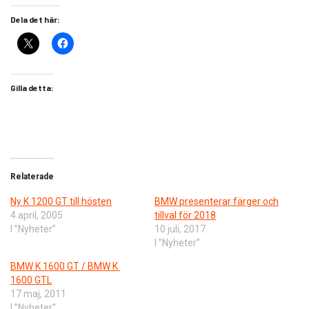
Dela det här:
Gilla detta:
Relaterade
Ny K 1200 GT till hösten
BMW presenterar färger och
4 april, 2005
tillval för 2018
I ”Nyheter”
10 juli, 2017
I ”Nyheter”
BMW K 1600 GT / BMW K
1600 GTL
17 maj, 2011
I ”Nyheter”