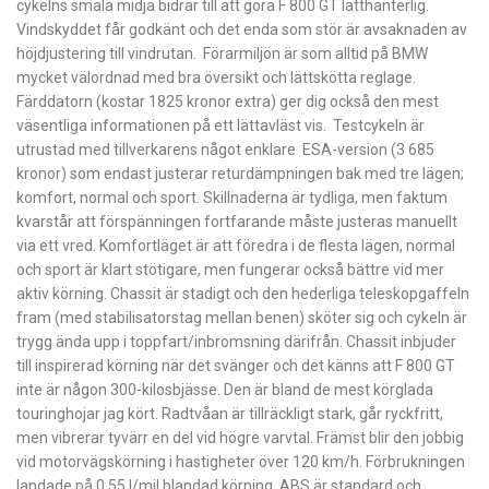
cykelns smala midja ­bidrar till att göra F 800 GT lätt­hanterlig.
Vindskyddet får godkänt och det enda som stör är avsaknaden av
höjdjustering till ­vindrutan. Förarmiljön är som alltid på BMW
mycket välordnad med bra översikt och lättskötta reglage.
Färddatorn (kostar 1825 kronor extra) ger dig också den mest
väsentliga ­informationen på ett lättavläst vis. Testcykeln är
utrustad med tillverkarens något enklare ESA-version (3 685
kronor) som endast justerar returdämpningen bak med tre ­lägen;
komfort, normal och sport. Skillnaderna är tydliga, men faktum
kvarstår att för­spänningen fortfarande måste justeras manuellt
via ett vred. Komfortläget är att föredra i de flesta lägen, normal
och sport är klart stötigare, men fungerar också bättre vid mer
aktiv körning. Chassit är stadigt och den hederliga teleskopgaffeln
fram (med stabilisatorstag mellan benen) sköter sig och cykeln är
trygg ända upp i toppfart/inbromsning därifrån. Chassit inbjuder
till inspirerad körning när det svänger och det känns att F 800 GT
inte är någon 300-kilosbjässe. Den är bland de mest körglada
touringhojar jag kört. Radtvåan är tillräckligt stark, går ryckfritt,
men vibrerar tyvärr en del vid högre varvtal. Främst blir den jobbig
vid motorvägskörning i hastigheter över 120 km/h. Förbrukningen
landade på 0,55 l/mil blandad körning. ABS är standard och