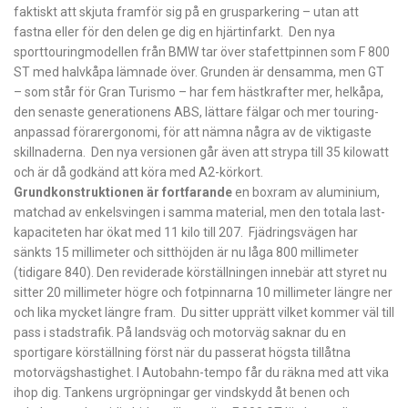
faktiskt att skjuta framför sig på en grusparkering – utan att
fastna eller för den delen ge dig en hjärtinfarkt. Den nya
sporttouringmodellen från BMW tar över stafettpinnen som F 800
ST med halvkåpa lämnade över. Grunden är densamma, men GT
– som står för Gran ­Turismo – har fem hästkrafter mer, helkåpa,
den senaste generationens ABS, lättare fälgar och mer touring­
anpassad förarergonomi, för att nämna några av de viktig­aste
skillnaderna. Den nya versionen går även att strypa till 35 kilowatt
och är då godkänd att köra med A2-körkort.
Grundkonstruktionen är fortfarande
en boxram av aluminium,
matchad av enkel­svingen i samma material, men den totala last­
kapaciteten har ökat med 11 kilo till 207. Fjädringsvägen har
sänkts 15 millimeter och sitthöjden är nu låga 800 millimeter
(tidigare 840). Den reviderade körställningen innebär att styret nu
sitter 20 millimeter högre och fotpinnarna 10 millimeter längre ner
och lika mycket längre fram. Du sitter upprätt vilket kommer väl till
pass i stadstrafik. På landsväg och motorväg ­saknar du en
sportigare körställning först när du passerat högsta tillåtna
motorvägs­hastighet. I ­Autobahn-tempo får du räkna med att vika
ihop dig. Tankens urgröpningar ger vindskydd åt benen och