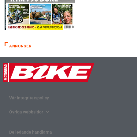
ANNONSER
Vår integritetspolicy
Övriga webbsidor
De ledande handlarna