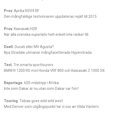
Prov
. Aprilia RSV4 RF
Den mångfaldige testvinnaren uppdateras rejält till 2015.
Prov.
Kawasaki H2R
När alla svenska superlativ helt enkelt inte räcker till.
Duell.
Ducati eller MV Agusta?
Nya Stradale utmanar mångfacetterade Hyperstrada.
Test.
Tre smarta sporttourers
BMW R 1200 RS mot Honda VRF 800 och Kawasaki Z 1000 SX.
Reportage.
600-milatripp i Afrika
Inte som Dakar är nu utan som Dakar var förr!
Touring.
Tobias goes wild wild west
Med Denver som utgångspunkt tar vi oss an Vilda Västern.