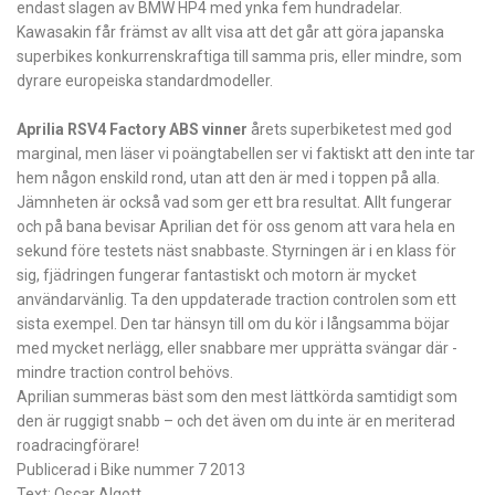
endast slagen av BMW HP4 med ynka fem hundradelar.
Kawasakin får främst av allt visa att det går att göra japanska
superbikes konkurrenskraftiga till samma pris, eller mindre, som
dyrare europeiska standardmodeller.
Aprilia RSV4 Factory ABS vinner
årets superbiketest med god
marginal, men läser vi poängtabellen ser vi faktiskt att den inte tar
hem någon enskild rond, utan att den är med i toppen på alla.
Jämnheten är också vad som ger ett bra resultat. Allt fungerar
och på bana bevisar Aprilian det för oss genom att vara hela en
sekund före testets näst snabbaste. Styrningen är i en klass för
sig, fjädringen fungerar fantastiskt och motorn är mycket
användarvänlig. Ta den uppdaterade traction controlen som ett
sista exempel. Den tar hänsyn till om du kör i långsamma böjar
med mycket nerlägg, eller snabbare mer upprätta svängar där ­
mindre traction control behövs.
Aprilian summeras bäst som den mest lättkörda samtidigt som
den är ruggigt snabb – och det även om du inte är en meriterad
roadracing­förare!
Publicerad i Bike nummer 7 2013
Text: Oscar Algott