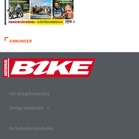
ANNONSER
Vår integritetspolicy
Övriga webbsidor
De ledande handlarna