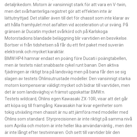
detaljrikedom. Motorn är vansinnigt stark för att vara en V-twin,
men det svårhanterliga registret gör att effekten inte är
lättutnyttjad. Det ställer även till det för chassit som inte klarar av
att hålla framhjulet mot asfalten vid acceleration ut ur sväng. På
gränsen är Ducatin mycket svårkörd och på Karlskoga
Motorstadions blandade beläggning blir varvtiden en besvikelse.
Bortser vi från tidshetsen så får du ett fint paket med suverän
elektronik och mycket karaktär.
BMW HP4 hamnar endast en poäng före Ducati i poängtabellen,
men är testets näst snabbaste cykel runt banan. Den aktiva
fjädringen är riktigt bra på landsväg men på bana får den se sig
slagen av testets Öhlinsutrustade modeller. Den vansinnigt starka
motorn kompenserar väldigt mycket och bidrar till varvtiden, men
det är som landsväghoj vi främst uppskattar BMW:n.
Testets wildcard, Öhlins egen Kawasaki ZX-10R, visar att det går
att köpa sig till framgång. Kawasakin har kvar egenheter som
tokig utväxling men chassit är nu att jämföra med modeller med
Öhlins som standard. Styrprecisionen är inte riktigt på samma nivå
som Aprilia och motorn är inte heller lika användarvänlig , men den
är inte långt efter testvinnaren. Och sett till varvtider blir den