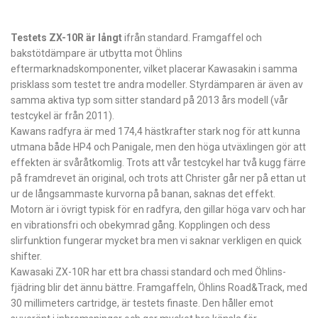
Testets ZX-10R är långt
ifrån standard. Fram­gaffel och
bakstötdämpare är utbytta mot Öhlins
eftermarknadskomponenter, vilket placerar Kawasakin i samma
prisklass som testet tre andra modeller. Styrdämparen är även av
samma aktiva typ som sitter standard på 2013 års modell (vår
testcykel är från 2011).
Kawans radfyra är med 174,4 hästkrafter stark nog för att kunna
utmana både HP4 och Panigale, men den höga utväxlingen gör att
effekten är svåråtkomlig. Trots att vår testcykel har två kugg färre
på framdrevet än original, och trots att Christer går ner på ettan ut
ur de långsammaste kurvorna på banan, saknas det effekt.
Motorn är i övrigt typisk för en radfyra, den gillar höga varv och har
en vibrationsfri och obekymrad gång. Kopplingen och dess
slirfunktion fungerar mycket bra men vi saknar verkligen en quick
shifter.
Kawasaki ZX-10R har ett bra chassi standard och med Öhlins-
fjädring blir det ännu bättre. Framgaffeln, Öhlins Road&Track, med
30 millimeters cartridge, är testets finaste. Den håller emot