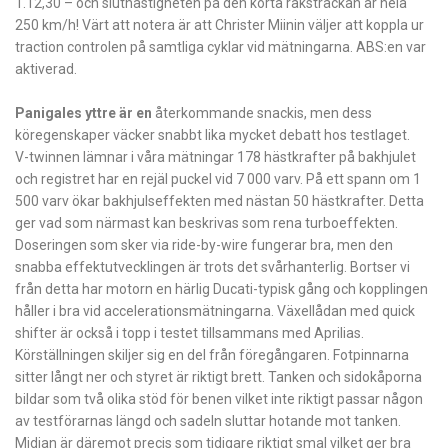
1.12,30 – och slut­hastigheten på den korta raksträckan är hela
250 km/h! Värt att notera är att Christer Miinin väljer att koppla ur
traction controlen på samtliga cyklar vid mätningarna. ABS:en var
aktiverad.
Panigales yttre är en
återkommande snackis, men dess
köregenskaper väcker snabbt lika mycket debatt hos testlaget.
V-twinnen lämnar i våra mätningar 178 hästkrafter på bakhjulet
och registret har en rejäl puckel vid 7 000 varv. På ett spann om 1
500 varv ökar bakhjulseffekten med nästan 50 hästkrafter. Detta
ger vad som närmast kan beskrivas som rena turboeffekten.
Doseringen som sker via ride-by-wire fungerar bra, men den
snabba effektutvecklingen är trots det svårhanterlig. Bortser vi
från detta har motorn en härlig Ducati-typisk gång och kopplingen
håller i bra vid accelerationsmätningarna. Växellådan med quick
shifter är också i topp i testet tillsammans med Aprilias.
Körställningen skiljer sig en del från föregångaren. Fotpinnarna
sitter långt ner och styret är riktigt brett. Tanken och sidokåporna
bildar som två olika stöd för benen vilket inte riktigt passar någon
av testförarnas längd och sadeln sluttar hotande mot tanken.
Midjan är däremot precis som tidigare riktigt smal vilket ger bra