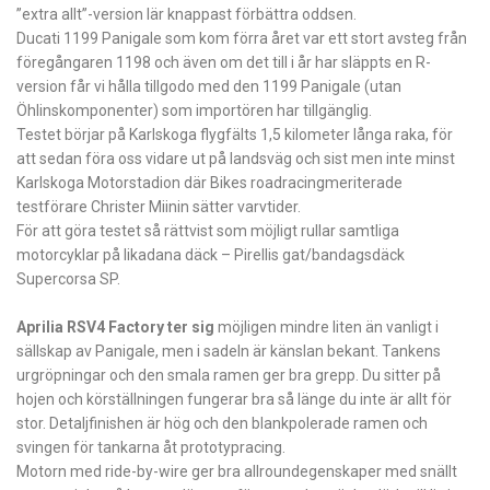
”extra allt”-version lär knappast förbättra oddsen.
Ducati 1199 Panigale som kom förra året var ett stort avsteg från
föregångaren 1198 och även om det till i år har släppts en ­R-
version får vi hålla tillgodo med den 1199 Panigale (utan
Öhlinskomponenter) som ­importören har tillgänglig.
Testet börjar på Karlskoga flygfälts 1,5 ­kilometer långa raka, för
att sedan föra oss vidare ut på landsväg och sist men inte minst
Karlskoga Motorstadion där Bikes roadracing­meriterade
testförare Christer ­Miinin sätter varvtider.
För att göra testet så rättvist som möjligt rullar samtliga
motorcyklar på likadana däck – Pirellis gat/bandagsdäck
Supercorsa SP.
Aprilia RSV4 Factory ter sig
möjligen mindre liten än vanligt i
sällskap av Panigale, men i ­sadeln är känslan bekant. Tankens
urgröpningar och den smala ramen ger bra grepp. Du sitter på
hojen och körställningen fungerar bra så länge du inte är allt för
stor. Detaljfinishen är hög och den blankpolerade ramen och
svingen för tankarna åt prototyp­racing.
Motorn med ride-by-wire ger bra allround­egenskaper med snällt