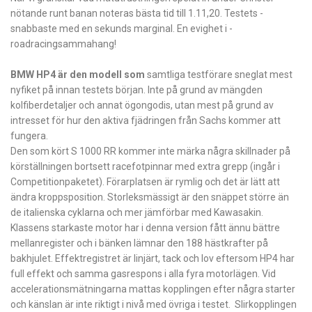
nötande runt banan noteras bästa tid till 1.11,20. Testets ­
snabbaste med en sekunds marginal. En evighet i ­
roadracingsammahang!
BMW HP4 är den modell som
samtliga testförare sneglat mest
nyfiket på innan testets början. Inte på grund av mängden
kolfiberdetaljer och annat ögongodis, utan mest på grund av
intresset för hur den aktiva fjädringen från Sachs kommer att
fungera.
Den som kört S 1000 RR kommer inte märka några skillnader på
körställningen bortsett racefotpinnar med extra grepp (ingår i
Competitionpaketet). Förarplatsen är ­rymlig och det är lätt att
ändra kroppsposition. Storleksmässigt är den snäppet större än
de italienska cyklarna och mer jämförbar med Kawasakin.
Klassens starkaste motor har i denna version fått ännu bättre
mellanregister och i ­bänken lämnar den 188 hästkrafter på
bakhjulet. Effektregistret är linjärt, tack och lov eftersom HP4 har
full effekt och samma gasrespons i alla fyra motorlägen. Vid
accelerationsmätningarna mattas kopplingen efter några starter
och känslan är inte riktigt i nivå med övriga i testet. Slirkopplingen