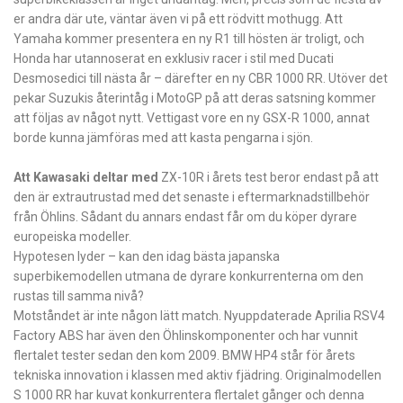
er andra där ute, väntar även vi på ett rödvitt mothugg. Att
Yamaha kommer presentera en ny R1 till hösten är troligt, och
Honda har utannoserat en exklusiv racer i stil med Ducati
Desmosedici till nästa år – ­därefter en ny CBR 1000 RR. Utöver det
pekar Suzukis återintåg i ­MotoGP på att deras satsning kommer
att följas av något nytt. Vettigast vore en ny GSX-R 1000, annat
borde kunna ­jämföras med att kasta pengarna i sjön.
Att Kawasaki deltar med
ZX-10R i årets test ­beror endast på att
den är extrautrustad med det senaste i eftermarknadstillbehör
från ­Öhlins. Sådant du annars endast får om du köper dyrare
europeiska modeller.
Hypotesen lyder – kan den idag bästa ­japanska
superbikemodellen utmana de ­dyrare konkurrenterna om den
rustas till samma nivå?
Motståndet är inte någon lätt match. Nyuppdaterade Aprilia RSV4
Factory ABS har även den Öhlinskomponenter och har vunnit
flertalet tester sedan den kom 2009. BMW HP4 står för årets
tekniska innovation i klassen med aktiv fjädring. Original­modellen
S 1000 RR har kuvat konkurrentera flertalet gånger och denna