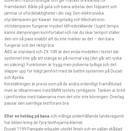
suveränt i inbromsningar och ger mycket bra känsla för
framdäcket. Både på gata och bana arbetar den följsamt och
jämnar ut ofördelaktigheter i din väg. Den elektroniska
styrdämparen gör Kawan bergstadig och Mechatronic-
stötdämparen fungerar mycket tillfredställande. I lugnt tempo
känns dämpningen komfortabel och när du ökar tempot ställer
den om så pass snabbt att du inte märker av det – den bara
fungerar och det riktigt bra.
ABS är standard och ZX-10R är den enda modellen i testet där
systemet inte går att stänga av på normal väg (det går att rycka
en säkring). Funktionen är trygg men pulserna tydliga och det
släpper upp för tidigt jämfört med de bättre systemen på Ducati
och ­Aprilia.
Körställningen är precis som på de andra ordentligt framåtlutad
men är tillsammans med BMW testets rymligaste. Tanken är bred
i jämförelse med italienarna men det stör inte körningen. Överlag
passar den samtliga testförare bra.
Efter en heldag på bana
och många underhållande landsvägsmil
har bilden kring de fyra testhojarna klarnat.
Ducati 1199 Panigale erbjuder utsökt finish och en sällan skådad