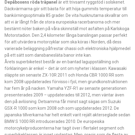
Depåboxens röda träpanel
är ett trivsamt ryggstöd i solskenet.
Däckvärmarna gör sitt bästa för att höja gummits temperatur till
bankörningsoptimala 85 grader. De vita hus­knutarna skvallrar om
att vi är långt från de stora europeiska racerbanorna och mer
bestämt nöter baken på våra skinnställ mot asfalten på Karlskoga
Motorstadion. Den 2,4 kilometer långa banslingan passar perfekt
för att utvärdera motorcyklar som ska köras i Norden, då dess
varierade beläggning påfrestar chassi och elektroniska hjälpmedel
på ett sätt som dansbanesläta ­banor inte kan.
Årets superbiketest består av en bantad lag­uppställning och
förklaringen är enkel – det är ont om nyheter i klassen. Kawasaki
släppte sin senaste ZX-10R 2011 och ­Honda CBR 1000 RR som
kom 2008 uppdaterades förvisso i fjol, men grundkonstruktionen
har fem år på nacken. Yamaha YZF-R1 av senaste generationen
presenterades 2009 – upp­daterades till 2012, men väntar även
den på avlösning. Detsamma får minst sagt sägas om Suzuki
GSX-R 1000 som kom 2008 och som uppdaterades 2012. De
japanska tillverkarna har helt enkelt varit rejält akterseglade sedan
BMW S 1000 RR introducerades 2010. De europeiska
motorcykelproducenterna har tagit över i flertalet segment och
superbikeklassen är inget undantag. Men, precis som de flesta av