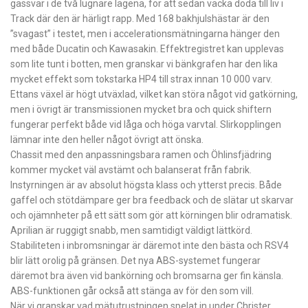
gassvar i de två lugnare lägena, för att sedan väcka döda till liv i
Track där den är härligt rapp. Med 168 bakhjulshästar är den
”svagast” i testet, men i accelerationsmätningarna hänger den
med både Ducatin och Kawasakin. Effektregistret kan upplevas
som lite tunt i botten, men granskar vi bänkgrafen har den lika
mycket effekt som tokstarka HP4 till strax innan 10 000 varv.
Ettans växel är högt utväxlad, vilket kan störa något vid gatkörning,
men i övrigt är transmissionen mycket bra och quick shiftern
fungerar perfekt både vid låga och höga varvtal. Slirkopplingen
lämnar inte den heller något övrigt att önska.
Chassit med den anpassningsbara ramen och Öhlinsfjädring
kommer mycket väl avstämt och balanserat från fabrik.
Instyrningen är av absolut högsta klass och ytterst precis. Både
gaffel och stötdämpare ger bra feedback och de slätar ut skarvar
och ojämnheter på ett sätt som gör att körningen blir odramatisk.
Aprilian är ruggigt snabb, men samtidigt väldigt lättkörd.
Stabiliteten i inbromsningar är däremot inte den bästa och RSV4
blir lätt orolig på gränsen. Det nya ABS-systemet fungerar
däremot bra även vid bankörning och bromsarna ger fin känsla.
ABS-­funktionen går också att stänga av för den som vill.
När vi granskar vad mätutrustningen spelat in under Christer