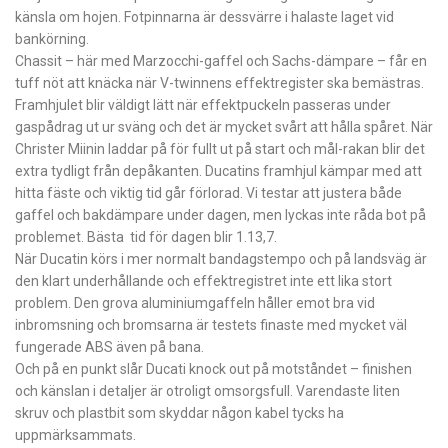
känsla om hojen. Fotpinnarna är ­dessvärre i halaste laget vid
bankörning.
Chassit – här med Marzocchi-gaffel och Sachs-dämpare – får en
tuff nöt att knäcka när V-twinnens effektregister ska bemästras.
Framhjulet blir väldigt lätt när effektpuckeln passeras under
gaspådrag ut ur sväng och det är mycket svårt att hålla spåret. När
Christer Miinin laddar på för fullt ut på start och mål-rakan blir det
extra tydligt från depåkanten. Ducatins framhjul kämpar med att
hitta fäste och viktig tid går förlorad. Vi testar att justera både
gaffel och bakdämpare under dagen, men lyckas inte råda bot på
problemet. Bästa tid för dagen blir 1.13,7.
När Ducatin körs i mer normalt bandagstempo och på landsväg är
den klart underhållande och effektregistret inte ett lika stort
problem. Den grova aluminiumgaffeln håller emot bra vid
inbromsning och bromsarna är testets finaste med mycket väl
fungerade ABS även på bana.
Och på en punkt slår Ducati knock out på motståndet – finishen
och känslan i detaljer är otroligt omsorgsfull. Varendaste liten
skruv och plastbit som skyddar någon kabel tycks ha
uppmärksammats.