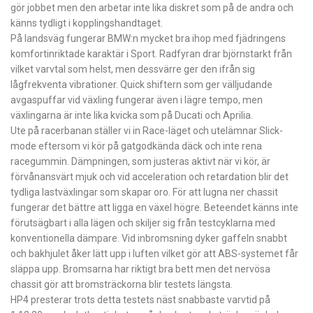
gör jobbet men den arbetar inte lika diskret som på de andra och
känns tydligt i kopplingshandtaget.
På landsväg fungerar BMW:n mycket bra ihop med fjädringens
komfortinriktade karaktär i Sport. Radfyran drar björnstarkt från
vilket varvtal som helst, men dessvärre ger den ifrån sig
lågfrekventa vibrationer. Quick shiftern som ger välljudande
avgaspuffar vid växling fungerar även i lägre tempo, men
växlingarna är inte lika kvicka som på Ducati och Aprilia.
Ute på racerbanan ställer vi in Race-läget och utelämnar Slick-
mode eftersom vi kör på gatgodkända däck och inte rena
racegummin. Dämpningen, som justeras aktivt när vi kör, är
förvånansvärt mjuk och vid acceleration och retardation blir det
tydliga lastväxlingar som skapar oro. För att lugna ner chassit
fungerar det bättre att ligga en växel högre. Beteendet känns inte
förutsägbart i alla lägen och skiljer sig från testcyklarna med
konventionella dämpare. Vid inbromsning ­dyker gaffeln snabbt
och bakhjulet åker lätt upp i luften vilket gör att ABS-systemet får
släppa upp. Bromsarna har riktigt bra bett men det nervösa
chassit gör att bromsträckorna blir testets längsta.
HP4 presterar trots detta testets näst snabbaste varvtid på