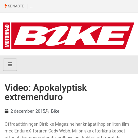
SENASTE
​Video: Apokalyptisk
extremenduro
2 december, 2015
Bike
Offroadtidningen Dirtbike Magazine har knåpat ihop en liten film
med EnduroX-föraren Cody Webb. Miljön ska efterlikna kaoset
efter att historiens största jordbävning drabbat ett framtida