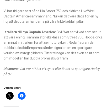
Vi har tidigare sett både lilla Street 750 och eldrivna LiveWire i
Captain America-sammanhang. Nu kan det vara dags för en ny
hoj att debutera i händerna på våra trikåklädda hjältar.
I trailern till nya Captain America:
Civil War ser vi vad som ser ut
att vara en hoj i samma storleksklass som Street 750. Hoppa cirka
en minut in i trailern för att se motorcykeln. Röda fjädrar i de
dubbla bakstötdämparna sänder signaler om en sportigare
version av instegsglidaren. Tittar vi noga kan det även se ut som
om modellen har dubbla bromsskivor fram.
Diskutera:
Vad tror ni? Ser vi i syner eller är det en sportigare Harley
på g?
Dela det här: