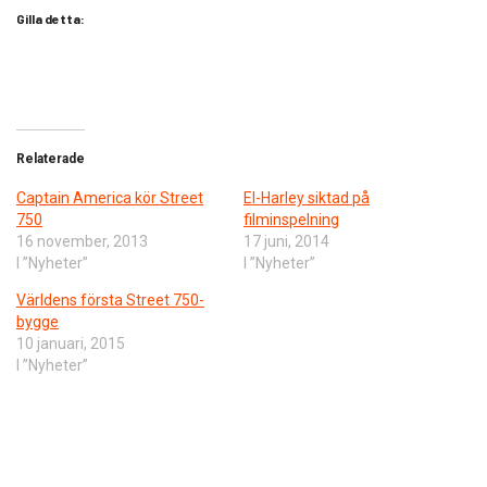
Gilla detta:
Relaterade
Captain America kör Street
El-Harley siktad på
750
filminspelning
16 november, 2013
17 juni, 2014
I ”Nyheter”
I ”Nyheter”
Världens första Street 750-
bygge
10 januari, 2015
I ”Nyheter”