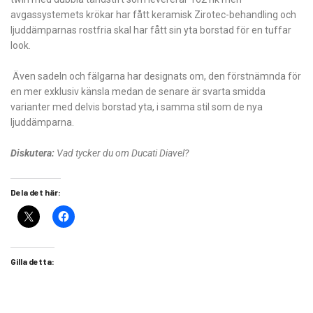
avgassystemets krökar har fått keramisk Zirotec-behandling och
ljuddämparnas rostfria skal har fått sin yta borstad för en tuffar
look.
Även sadeln och fälgarna har designats om, den förstnämnda för
en mer exklusiv känsla medan de senare är svarta smidda
varianter med delvis borstad yta, i samma stil som de nya
ljuddämparna.
Diskutera:
Vad tycker du om Ducati Diavel?
Dela det här:
Gilla detta: