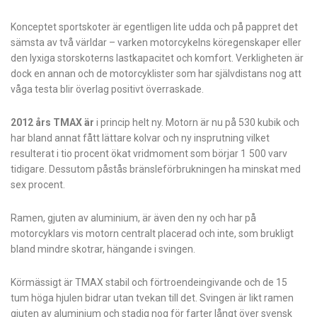
Konceptet sportskoter är egentligen lite udda och på pappret det
sämsta av två världar – varken motorcykelns köregenskaper eller
den lyxiga storskoterns lastkapacitet och komfort. Verkligheten är
dock en annan och de motorcyklister som har självdistans nog att
våga testa blir överlag positivt överraskade.
2012 års TMAX är
i princip helt ny. Motorn är nu på 530 kubik och
har bland annat fått lättare kolvar och ny insprutning vilket
resulterat i tio procent ökat vridmoment som börjar 1 500 varv
tidigare. Dessutom påstås bränsleförbrukningen ha minskat med
sex procent.
Ramen, gjuten av aluminium, är även den ny och har på
motorcyklars vis motorn centralt placerad och inte, som brukligt
bland mindre skotrar, hängande i svingen.
Körmässigt är TMAX stabil och förtroendeingivande och de 15
tum höga hjulen bidrar utan tvekan till det. Svingen är likt ramen
gjuten av aluminium och stadig nog för farter långt över svensk