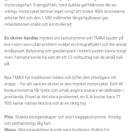
motorvägsfart. Framgaffeln, med dubbla gaffelkronor likt en
»riktig« motorcykel lämnar inget övrigt att önska. ABS-bromsarna
arbetar fint och den 1 580 millimeter långa hjulbasen gör
retardationen stabil och kontrollerad.
En skoter handlar
mycket om lastutrymme och TMAX bjuder på
bra volym som utan problem sväljer en integralhjälm och lite annat
småpyssel. Belysning och gasdämpare i locket/sadeln känns lyxigt
men Yamaha borde ha satt dit ett 12-voltsuttag när de ändå höll
på.
Nya TMAX för traditionen vidare och lyfter den ytterligare ett
snäpp – för att vara en skoter är den mycket motorcykel. Sett till
konkurrenterna får tycke och smak avgöra snarare än skillnader i
prestanda. Priset är det stora problemet, en XJ6 kostar bara 71
900, lastar nästan lika bra och är en riktig hoj.
Plus:
Stabila köregenskaper och stort bagageutrymme. Smidig
och lätthanterlig i låg fart.
Minus:
Motorkaraktären kunde vara festligare. Bullrig för