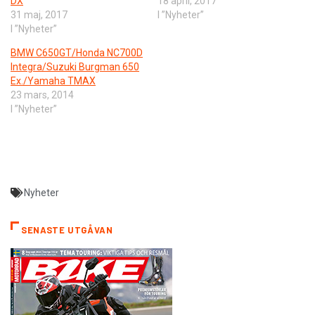
DX
18 april, 2017
31 maj, 2017
I ”Nyheter”
I ”Nyheter”
BMW C650GT/Honda NC700D
Integra/Suzuki Burgman 650
Ex./Yamaha TMAX
23 mars, 2014
I ”Nyheter”
Nyheter
SENASTE UTGÅVAN