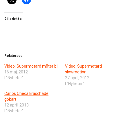
Gilla detta:
Relaterade
Video: Supermotard möter bil
Video: Supermotard i
16 maj, 2012
slowmotion
I ”Nyheter”
27 april, 2012
I ”Nyheter”
Carlos Checa kraschade
gokart
12 april, 2013
I ”Nyheter”