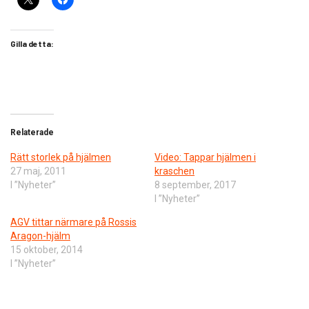
Gilla detta:
Relaterade
Rätt storlek på hjälmen
Video: Tappar hjälmen i
27 maj, 2011
kraschen
I ”Nyheter”
8 september, 2017
I ”Nyheter”
AGV tittar närmare på Rossis
Aragon-hjälm
15 oktober, 2014
I ”Nyheter”