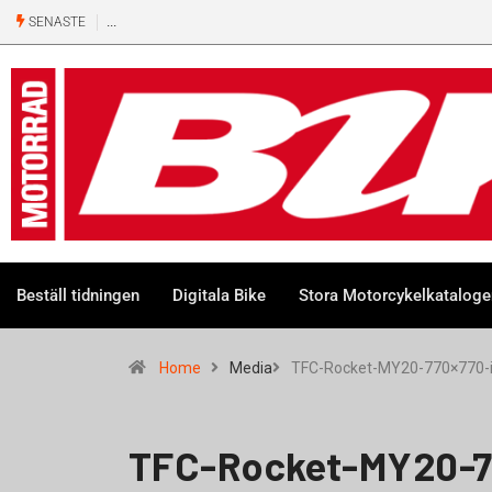
SENASTE
Beställ tidningen
Digitala Bike
Stora Motorcykelkatalog
Home
Media
TFC-Rocket-MY20-770×770
TFC-Rocket-MY20-7