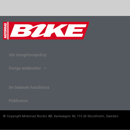
Vår integritetspolicy
Övriga webbsidor
De ledande handlarna
Publicerat
© Copyright Motorrad Nordic AB, Karlavägen 96, 115 26 Stockholm, Sweden