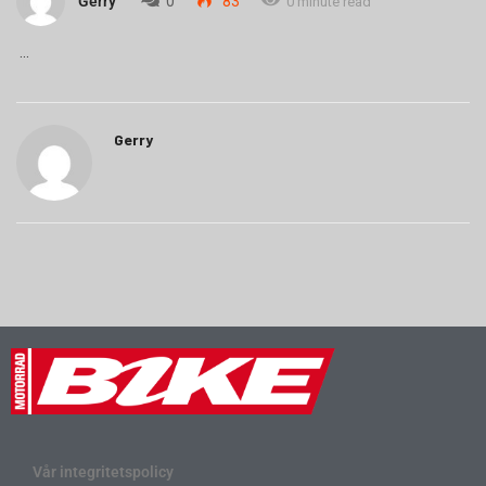
Gerry
0
83
0 minute read
Gerry
Vår integritetspolicy