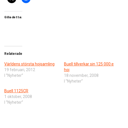
Gilla detta:
Relaterade
Världens största hojsamling
Buell tillverkar sin 125 000:e
19 februari, 2012
hoj
I ”Nyheter”
18 november, 2008
I ”Nyheter”
Buell 1125CR
1 oktober, 2008
I ”Nyheter”