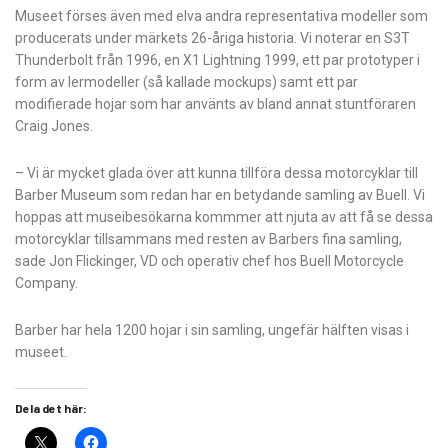
Museet förses även med elva andra representativa modeller som
producerats under märkets 26-åriga historia. Vi noterar en S3T
Thunderbolt från 1996, en X1 Lightning 1999, ett par prototyper i
form av lermodeller (så kallade mockups) samt ett par
modifierade hojar som har använts av bland annat stuntföraren
Craig Jones.
– Vi är mycket glada över att kunna tillföra dessa motorcyklar till
Barber Museum som redan har en betydande samling av Buell. Vi
hoppas att museibesökarna kommmer att njuta av att få se dessa
motorcyklar tillsammans med resten av Barbers fina samling,
sade Jon Flickinger, VD och operativ chef hos Buell Motorcycle
Company.
Barber har hela 1200 hojar i sin samling, ungefär hälften visas i
museet.
Dela det här: