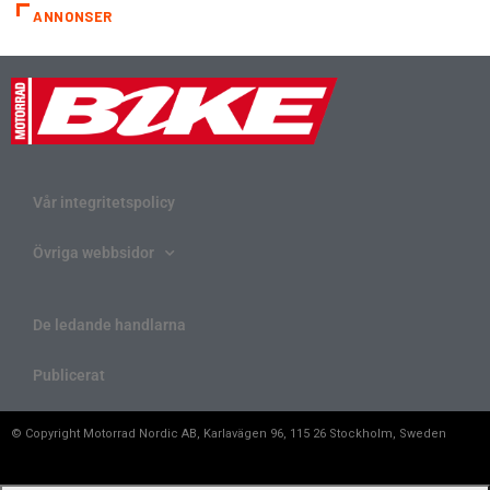
ANNONSER
Vår integritetspolicy
Övriga webbsidor
De ledande handlarna
Publicerat
© Copyright Motorrad Nordic AB, Karlavägen 96, 115 26 Stockholm, Sweden