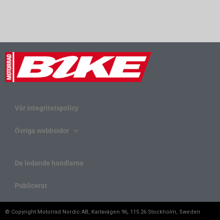
Vår integritetspolicy
Övriga webbsidor
De ledande handlarna
Publicerat
© Copyright Motorrad Nordic AB, Karlavägen 96, 115 26 Stockholm, Sweden