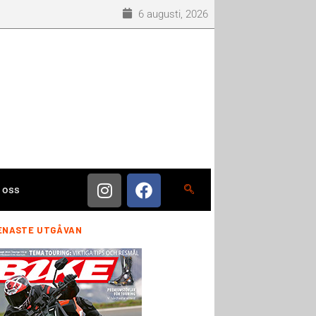
6 augusti, 2026
 oss
ENASTE UTGÅVAN