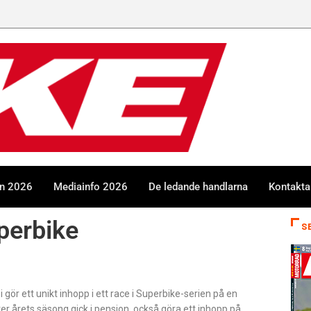
en 2026
Mediainfo 2026
De ledande handlarna
Kontakta
perbike
S
 gör ett unikt inhopp i ett race i Superbike-serien på en
 årets säsong gick i pension, också göra ett inhopp på