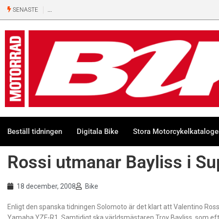
SENASTE
Beställ tidningen
Digitala Bike
Stora Motorcykelkatalog
Rossi utmanar Bayliss i Su
18 december, 2008
Bike
Enligt den spanska tidningen Solomoto är det klart att Valentino Rossi
Yamaha YZF-R1. Samtidigt ska världsmästaren Troy Bayliss, som efter