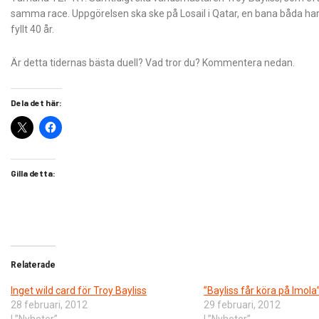
samma race. Uppgörelsen ska ske på Losail i Qatar, en bana båda har vu
fyllt 40 år.
Är detta tidernas bästa duell? Vad tror du? Kommentera nedan.
Dela det här:
Gilla detta:
Relaterade
Inget wild card för Troy Bayliss
”Bayliss får köra på Imola
28 februari, 2012
29 februari, 2012
I ”Nyheter”
I ”Nyheter”