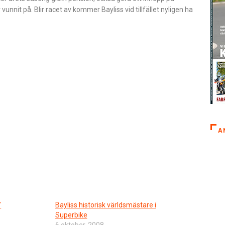
nnit på. Blir racet av kommer Bayliss vid tillfället nyligen ha
A
”
Bayliss historisk världsmästare i
Superbike
6 oktober, 2008